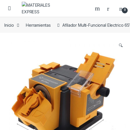
Skip to navigation
Skip to content
0
Inicio
Herramientas
Afilador Multi-Funcional Electrico 6
🔍