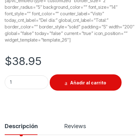
[apvc_embed type=”customized” border_size=”2″
border_radius=”5″ background_color=”” font_size=”14″
font_style=”” font_color=”” counter_label=”Visto”
today_cnt_label=”Del día:” global_cnt_label=”Total:”
border_color=”” border_style=”solid” padding=”5″ width=”200″
global=”false” today=”false” current=”true” icon_position=””
widget_template=”template_26″]
$
38.95
Afilador Multi-Funcional Electrico 65W quantity
Añadir al carrito
Descripción
Reviews