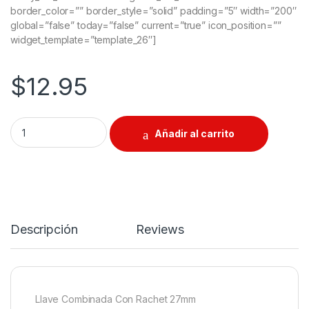
border_color=”” border_style=”solid” padding=”5″ width=”200″
global=”false” today=”false” current=”true” icon_position=””
widget_template=”template_26″]
$
12.95
Llave Combinada Con Rachet 27mm quantity
Añadir al carrito
Descripción
Reviews
Llave Combinada Con Rachet 27mm