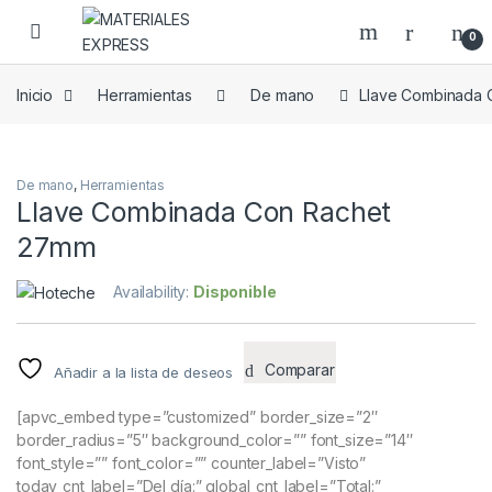
Skip to navigation
Skip to content
0
Inicio
Herramientas
De mano
Llave Combinada 
De mano
,
Herramientas
Llave Combinada Con Rachet
27mm
Availability:
Disponible
Comparar
Añadir a la lista de deseos
[apvc_embed type=”customized” border_size=”2″
border_radius=”5″ background_color=”” font_size=”14″
font_style=”” font_color=”” counter_label=”Visto”
today_cnt_label=”Del día:” global_cnt_label=”Total:”