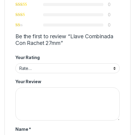
0
0
0
Be the first to review “Llave Combinada
Con Rachet 27mm”
Your Rating
Your Review
Name
*