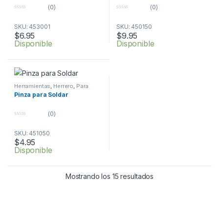
(0)
(0)
0
0
o
o
SKU: 453001
SKU: 450150
u
u
t
t
$
6.95
$
9.95
o
o
Disponible
Disponible
f
f
5
5
Herramientas
,
Herrero
,
Para
Soldar
,
Por Profesión
Pinza para Soldar
(0)
0
o
SKU: 451050
u
t
$
4.95
o
Disponible
f
5
Mostrando los 15 resultados