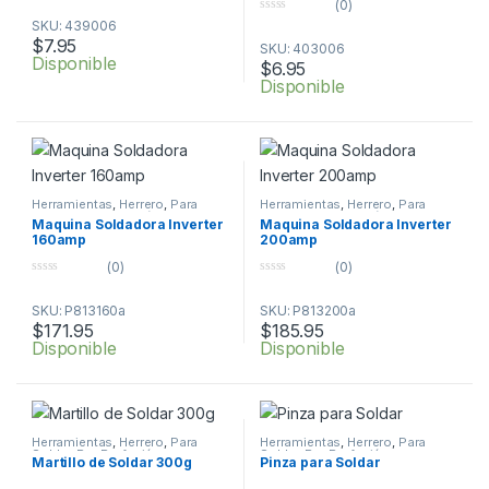
(0)
o
0
SKU: 439006
u
o
t
$
7.95
SKU: 403006
u
o
Disponible
t
f
$
6.95
o
5
Disponible
f
5
Herramientas
,
Herrero
,
Para
Herramientas
,
Herrero
,
Para
Soldar
,
Por Profesión
Soldar
,
Por Profesión
Maquina Soldadora Inverter
Maquina Soldadora Inverter
160amp
200amp
(0)
(0)
0
0
o
o
SKU: P813160a
SKU: P813200a
u
u
t
t
$
171.95
$
185.95
o
o
Disponible
Disponible
f
f
5
5
Herramientas
,
Herrero
,
Para
Herramientas
,
Herrero
,
Para
Soldar
,
Por Profesión
Soldar
,
Por Profesión
Martillo de Soldar 300g
Pinza para Soldar