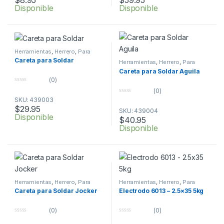
o
o
Disponible
Disponible
f
f
5
5
Herramientas
,
Herrero
,
Para
Soldar
,
Por Profesión
Careta para Soldar
Herramientas
,
Herrero
,
Para
Soldar
,
Por Profesión
Careta para Soldar Aguila
(0)
0
(0)
o
0
SKU: 439003
u
o
t
$
29.95
SKU: 439004
u
o
Disponible
t
f
$
40.95
o
5
Disponible
f
5
Herramientas
,
Herrero
,
Para
Herramientas
,
Herrero
,
Para
Soldar
,
Por Profesión
Soldar
,
Por Profesión
Careta para Soldar Jocker
Electrodo 6013 – 2.5×35 5kg
(0)
(0)
0
0