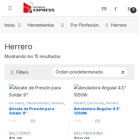
Skip to navigation
Skip to content
0
Inicio
Herramientas
Por Profesión
Herrero
Herrero
Mostrando los 15 resultados
Filters
De mano
,
Herramientas
,
Herrero
,
Albañil
,
Electricas
,
Herrero
Por Profesión
Alicate de Presión para
Amoladora Angular 4.5″
Soldar 9″
1050W
(0)
(0)
0
0
o
o
SKU: 110601
SKU: P800438A
u
u
t
t
$
8.95
$
59.95