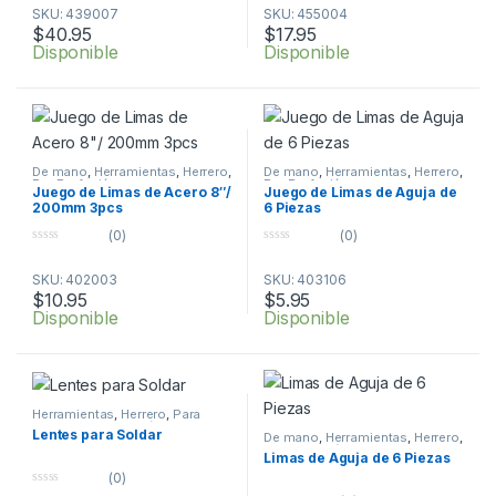
o
o
SKU: 439007
SKU: 455004
u
u
t
t
$
40.95
$
17.95
o
o
Disponible
Disponible
f
f
5
5
De mano
,
Herramientas
,
Herrero
,
De mano
,
Herramientas
,
Herrero
,
Por Profesión
Por Profesión
Juego de Limas de Acero 8″/
Juego de Limas de Aguja de
200mm 3pcs
6 Piezas
(0)
(0)
0
0
o
o
SKU: 402003
SKU: 403106
u
u
t
t
$
10.95
$
5.95
o
o
Disponible
Disponible
f
f
5
5
Herramientas
,
Herrero
,
Para
Soldar
,
Por Profesión
Lentes para Soldar
De mano
,
Herramientas
,
Herrero
,
Por Profesión
Limas de Aguja de 6 Piezas
(0)
0