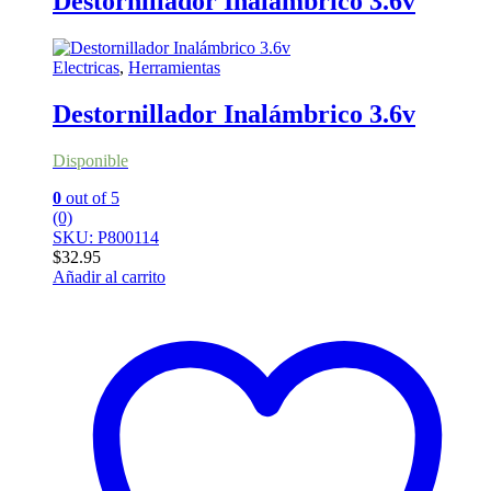
Destornillador Inalámbrico 3.6v
Electricas
,
Herramientas
Destornillador Inalámbrico 3.6v
Disponible
0
out of 5
(0)
SKU: P800114
$
32.95
Añadir al carrito