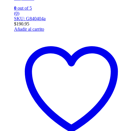
0
out of 5
(0)
SKU: G840404a
$
190.95
Añadir al carrito