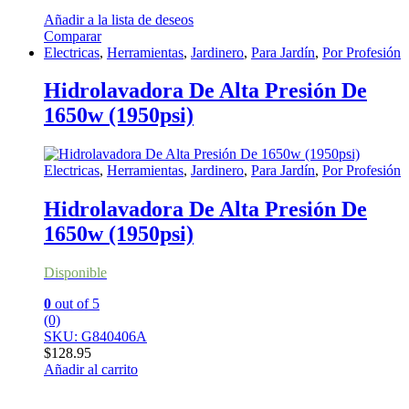
Añadir a la lista de deseos
Comparar
Electricas
,
Herramientas
,
Jardinero
,
Para Jardín
,
Por Profesión
Hidrolavadora De Alta Presión De
1650w (1950psi)
Electricas
,
Herramientas
,
Jardinero
,
Para Jardín
,
Por Profesión
Hidrolavadora De Alta Presión De
1650w (1950psi)
Disponible
0
out of 5
(0)
SKU: G840406A
$
128.95
Añadir al carrito