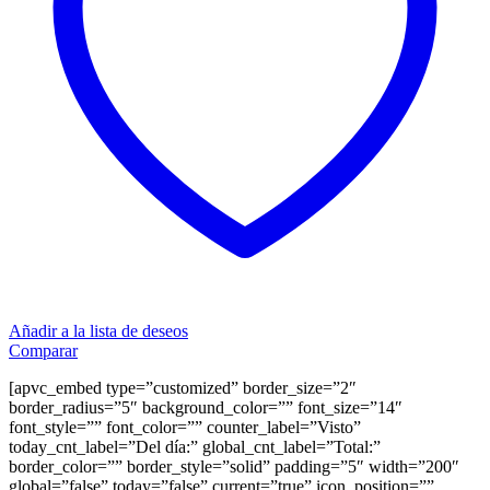
Añadir a la lista de deseos
Comparar
[apvc_embed type=”customized” border_size=”2″
border_radius=”5″ background_color=”” font_size=”14″
font_style=”” font_color=”” counter_label=”Visto”
today_cnt_label=”Del día:” global_cnt_label=”Total:”
border_color=”” border_style=”solid” padding=”5″ width=”200″
global=”false” today=”false” current=”true” icon_position=””