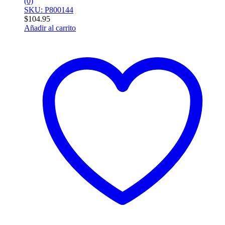
(0)
SKU: P800144
$
104.95
Añadir al carrito