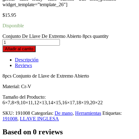
widget_template=”template_26″]
$
15.95
Disponible
Conjunto De Llave De Extremo Abierto 8pcs quantity
Añadir al carrito
Descripción
Reviews
8pcs Conjunto de Llave de Extremo Abierto
Material: Cr-V
Tamaño del Producto:
6×7,8×9,10×11,12×13,14×15,16×17,18×19,20×22
SKU:
191008
Categorías:
De mano
,
Herramientas
Etiquetas:
191008
,
LLAVE INGLESA
Based on 0 reviews