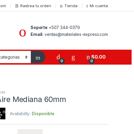
com
Rastrea tu orden
Tienda
Mi cuenta
Soporte
+507 344-0379
Email:
ventas@materiales-express.com
$
0.00
0
0
cas
 Aire Mediana 60mm
Availability:
Disponible