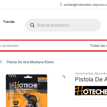
ventas@materiales-express.
Búsqueda de productos
Tienda
r:
Pistola De Aire Mediana 60mm
Herramientas
,
Neumati
🔍
Pistola De