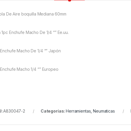
tola De Aire boquilla Mediana 60mm
 1pc Enchufe Macho De 1/4 “” Ee.uu.
 Enchufe Macho De 1/4 “” Japón
 Enchufe Macho 1/4 “” Europeo
U:
A830047-2
Categorías:
Herramientas
,
Neumaticas