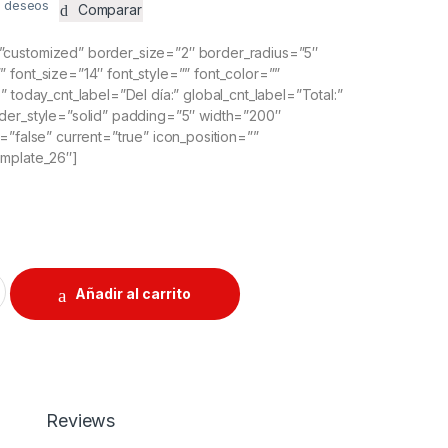
de deseos
Comparar
customized” border_size=”2″ border_radius=”5″
font_size=”14″ font_style=”” font_color=””
” today_cnt_label=”Del día:” global_cnt_label=”Total:”
der_style=”solid” padding=”5″ width=”200″
=”false” current=”true” icon_position=””
emplate_26″]
ediana 60mm quantity
Añadir al carrito
Reviews