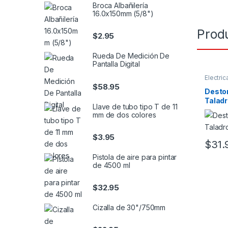
Broca Albañilería
16.0x150mm (5/8")
Prod
$
2.95
Rueda De Medición De
Pantalla Digital
Electric
$
58.95
Destor
Talad
Llave de tubo tipo T de 11
mm de dos colores
$
3.95
$
31.
Pistola de aire para pintar
de 4500 ml
$
32.95
Cizalla de 30"/750mm