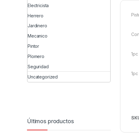
Electricista
Pis
Herrero
Jardinero
Con
Mecanico
Pintor
1pc
Plomero
Seguridad
1pc
Uncategorized
SK
Últimos productos