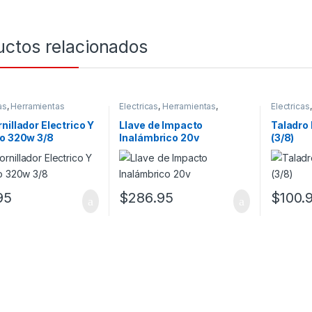
uctos relacionados
as
,
Herramientas
Electricas
,
Herramientas
,
Electricas
Mecanico
,
Por Profesión
nillador Electrico Y
Llave de Impacto
Taladro
ro 320w 3/8
Inalámbrico 20v
(3/8)
95
$
286.95
$
100.