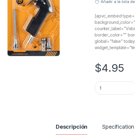
Añadir a la lista 
[apvc_embed type=”
background_color=”” 
counter_label=”Visto
border_color=”” bor
global=”false” today
widget_template=”t
$
4.95
Pistola De Aire M
Descripción
Specification