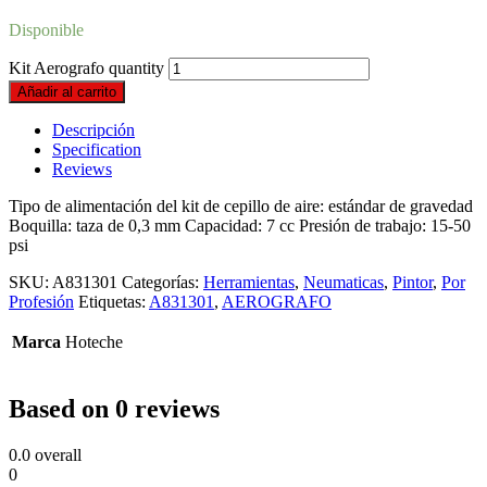
Disponible
Kit Aerografo quantity
Añadir al carrito
Descripción
Specification
Reviews
Tipo de alimentación del kit de cepillo de aire: estándar de gravedad
Boquilla: taza de 0,3 mm Capacidad: 7 cc Presión de trabajo: 15-50
psi
SKU:
A831301
Categorías:
Herramientas
,
Neumaticas
,
Pintor
,
Por
Profesión
Etiquetas:
A831301
,
AEROGRAFO
Marca
Hoteche
Based on 0 reviews
0.0
overall
0