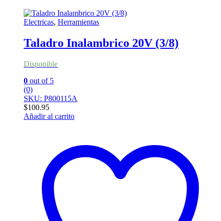
Electricas
,
Herramientas
Taladro Inalambrico 20V (3/8)
Disponible
0
out of 5
(0)
SKU: P800115A
$
100.95
Añadir al carrito