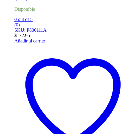
Disponible
0
out of 5
(0)
SKU: P800111A
$
172.95
Añadir al carrito