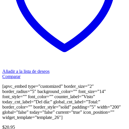
Añadir a la lista de deseos
Comparar
[apvc_embed type=”customized” border_size=”2″
border_radius=”5″ background_color=”” font_size=”14″
font_style=”” font_color=”” counter_label=”Visto”
today_cnt_label=”Del día:” global_cnt_label=”Total:”
border_color=”” border_style=”solid” padding=”5″ width=”200″
global=”false” today=”false” current=”true” icon_position=””
widget_template=”template_26″]
$
20.95