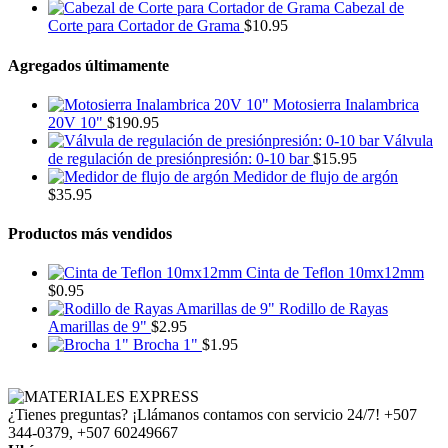
Cabezal de
Corte para Cortador de Grama
$
10.95
Agregados últimamente
Motosierra Inalambrica
20V 10"
$
190.95
Válvula
de regulación de presiónpresión: 0-10 bar
$
15.95
Medidor de flujo de argón
$
35.95
Productos más vendidos
Cinta de Teflon 10mx12mm
$
0.95
Rodillo de Rayas
Amarillas de 9"
$
2.95
Brocha 1"
$
1.95
¿Tienes preguntas? ¡Llámanos contamos con servicio 24/7!
+507
344-0379, +507 60249667