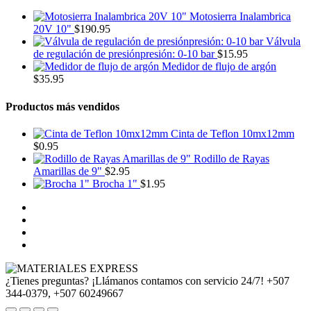
Motosierra Inalambrica
20V 10"
$
190.95
Válvula
de regulación de presiónpresión: 0-10 bar
$
15.95
Medidor de flujo de argón
$
35.95
Productos más vendidos
Cinta de Teflon 10mx12mm
$
0.95
Rodillo de Rayas
Amarillas de 9"
$
2.95
Brocha 1"
$
1.95
¿Tienes preguntas? ¡Llámanos contamos con servicio 24/7!
+507
344-0379, +507 60249667