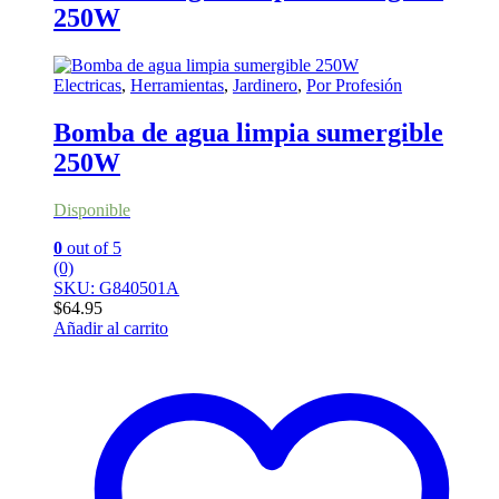
250W
Electricas
,
Herramientas
,
Jardinero
,
Por Profesión
Bomba de agua limpia sumergible
250W
Disponible
0
out of 5
(0)
SKU: G840501A
$
64.95
Añadir al carrito