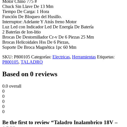
Motor Chino 775 #
Chuck Sin Llave De 13 Mm
Tiempo De Carga: 1 Hora
Función De Bloqueo del Husillo.
Interruptor: Adelante Y Atrás freno Motor
Luz Led con Indicador Led De Energía De Batería
2 Baterías de Ion-litio
Brocas De Destornillador Cr-v De 6 Piezas 25 Mm
Brocas Helicoidales Hss De 6 Piezas,
Soporte De Broca Magnética 1pc 60 Mm
SKU:
P800105
Categorías:
Electricas
,
Herramientas
Etiquetas:
P800105
,
TALADRO
Based on 0 reviews
0.0
overall
0
0
0
0
0
Be the first to review “Taladro Inalambrico 18V –