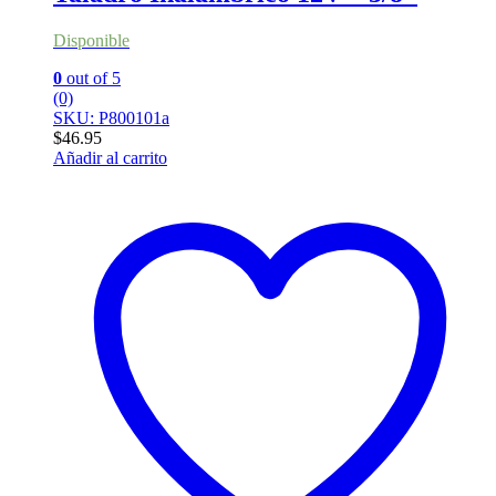
Disponible
0
out of 5
(0)
SKU: P800101a
$
46.95
Añadir al carrito