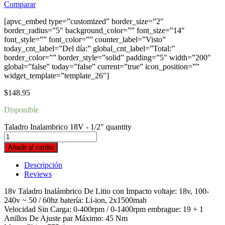
Comparar
[apvc_embed type=”customized” border_size=”2″
border_radius=”5″ background_color=”” font_size=”14″
font_style=”” font_color=”” counter_label=”Visto”
today_cnt_label=”Del día:” global_cnt_label=”Total:”
border_color=”” border_style=”solid” padding=”5″ width=”200″
global=”false” today=”false” current=”true” icon_position=””
widget_template=”template_26″]
$
148.95
Disponible
Taladro Inalambrico 18V - 1/2" quantity
Añadir al carrito
Descripción
Reviews
18v Taladro Inalámbrico De Litio con Impacto voltaje: 18v, 100-
240v ~ 50 / 60hz batería: Li-ion, 2x1500mah
Velocidad Sin Carga: 0-400rpm / 0-1400rpm embrague: 19 + 1
Anillos De Ajuste par Máximo: 45 Nm