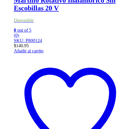
Martillo Rotativo Inalámbrico Sin
Escobillas 20 V
Disponible
0
out of 5
(0)
SKU: P800124
$
140.95
Añadir al carrito