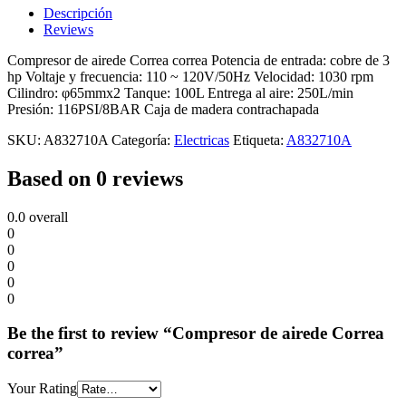
Descripción
Reviews
Compresor de airede Correa correa Potencia de entrada: cobre de 3
hp Voltaje y frecuencia: 110 ~ 120V/50Hz Velocidad: 1030 rpm
Cilindro: φ65mmx2 Tanque: 100L Entrega al aire: 250L/min
Presión: 116PSI/8BAR Caja de madera contrachapada
SKU:
A832710A
Categoría:
Electricas
Etiqueta:
A832710A
Based on 0 reviews
0.0
overall
0
0
0
0
0
Be the first to review “Compresor de airede Correa
correa”
Your Rating