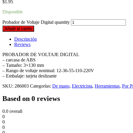
$
1.95
Disponible
Probador de Voltaje Digital quantity
Añadir al carrito
Descripción
Reviews
PROBADOR DE VOLTAJE DIGITAL
– carcasa de ABS
– Tamaño: 3×130 mm
– Rango de voltaje nominal: 12-36-55-110-220V
– Embalaje: tarjeta deslizante
SKU:
286003
Categorías:
De mano
,
Electricista
,
Herramientas
,
Por P
Based on 0 reviews
0.0
overall
0
0
0
0