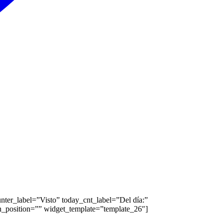
ter_label=”Visto” today_cnt_label=”Del día:”
on_position=”” widget_template=”template_26″]