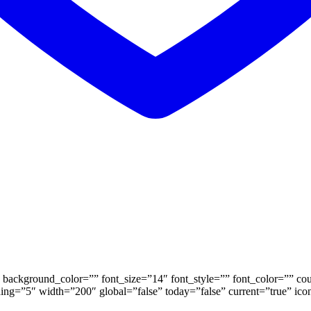
background_color=”” font_size=”14″ font_style=”” font_color=”” coun
ding=”5″ width=”200″ global=”false” today=”false” current=”true” ic