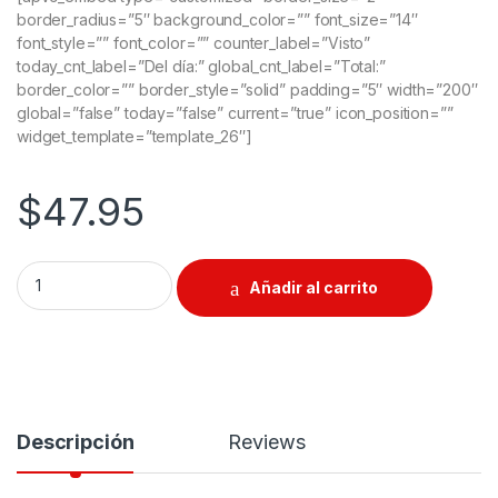
border_radius=”5″ background_color=”” font_size=”14″
font_style=”” font_color=”” counter_label=”Visto”
today_cnt_label=”Del día:” global_cnt_label=”Total:”
border_color=”” border_style=”solid” padding=”5″ width=”200″
global=”false” today=”false” current=”true” icon_position=””
widget_template=”template_26″]
$
47.95
Disco De Sierra T.C.T. Para Aluminio 12" quantity
Añadir al carrito
Descripción
Reviews