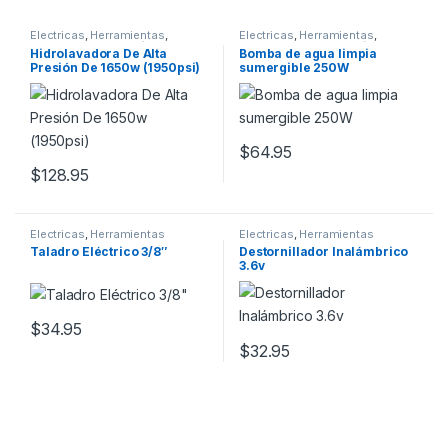
Electricas
,
Herramientas
,
Electricas
,
Herramientas
,
Jardinero
,
Para Jardín
,
Por
Jardinero
,
Por Profesión
Hidrolavadora De Alta
Bomba de agua limpia
Profesión
Presión De 1650w (1950psi)
sumergible 250W
$
64.95
$
128.95
Electricas
,
Herramientas
Electricas
,
Herramientas
Taladro Eléctrico 3/8″
Destornillador Inalámbrico
3.6v
$
34.95
$
32.95