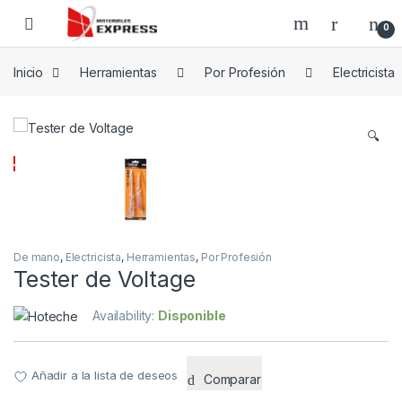
Skip to navigation
Skip to content
0
Inicio
Herramientas
Por Profesión
Electricista
🔍
De mano
,
Electricista
,
Herramientas
,
Por Profesión
Tester de Voltage
Availability:
Disponible
Añadir a la lista de deseos
Comparar