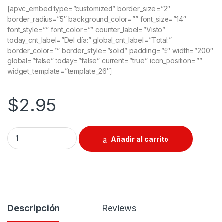
[apvc_embed type=”customized” border_size=”2″
border_radius=”5″ background_color=”” font_size=”14″
font_style=”” font_color=”” counter_label=”Visto”
today_cnt_label=”Del día:” global_cnt_label=”Total:”
border_color=”” border_style=”solid” padding=”5″ width=”200″
global=”false” today=”false” current=”true” icon_position=””
widget_template=”template_26″]
$
2.95
Tester de Voltage quantity
Añadir al carrito
Descripción
Reviews