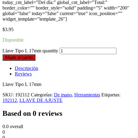
today_cnt_label=”Del día:” global_cnt_label=”Total:”
border_color=”” border_style=”solid” padding=”5″ width=”200″
global=”false” today=”false” current=”true” icon_position=””
widget_template=”template_26″]
$
3.95
Disponible
Llave Tipo L 17mm quantity
Añadir al carrito
Descripción
Reviews
Llave Tipo L 17mm
SKU:
192112
Categorías:
De mano
,
Herramientas
Etiquetas:
192112
,
LLAVE DE AJUSTE
Based on 0 reviews
0.0
overall
0
0