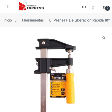
Skip to navigation
Skip to content
0
Inicio
Herramientas
Prensa F De Liberación Rápida 18″
🔍