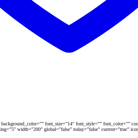
background_color=”” font_size=”14″ font_style=”” font_color=”” coun
ding=”5″ width=”200″ global=”false” today=”false” current=”true” ic