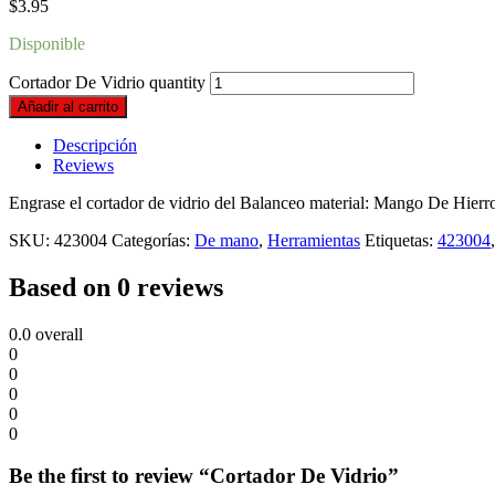
$
3.95
Disponible
Cortador De Vidrio quantity
Añadir al carrito
Descripción
Reviews
Engrase el cortador de vidrio del Balanceo material: Mango De Hierr
SKU:
423004
Categorías:
De mano
,
Herramientas
Etiquetas:
423004
Based on 0 reviews
0.0
overall
0
0
0
0
0
Be the first to review “Cortador De Vidrio”