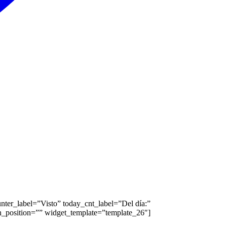
ter_label=”Visto” today_cnt_label=”Del día:”
on_position=”” widget_template=”template_26″]