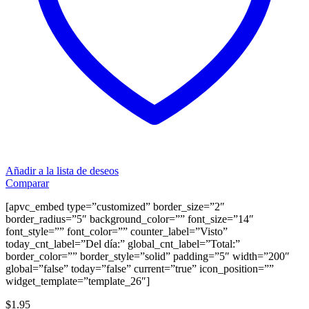
Añadir a la lista de deseos
Comparar
[apvc_embed type=”customized” border_size=”2″
border_radius=”5″ background_color=”” font_size=”14″
font_style=”” font_color=”” counter_label=”Visto”
today_cnt_label=”Del día:” global_cnt_label=”Total:”
border_color=”” border_style=”solid” padding=”5″ width=”200″
global=”false” today=”false” current=”true” icon_position=””
widget_template=”template_26″]
$
1.95