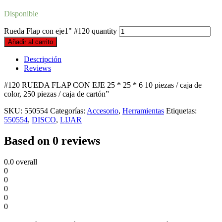
Disponible
Rueda Flap con eje1" #120 quantity
Añadir al carrito
Descripción
Reviews
#120 RUEDA FLAP CON EJE 25 * 25 * 6 10 piezas / caja de
color, 250 piezas / caja de cartón”
SKU:
550554
Categorías:
Accesorio
,
Herramientas
Etiquetas:
550554
,
DISCO
,
LIJAR
Based on 0 reviews
0.0
overall
0
0
0
0
0