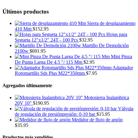
Últimos productos
Sierra de desplazamiento
410 Mm
$
152.95
Hojas para
Segueta 12"x1/2" 24T - 100 Pcs
$
32.95
Martillo De Demolición
2100w
$
691.95
Mini Pinza
De Punta Larga De 4.5 "/ 115 Mm
$
2.95
Adaptador
Rotomartillo Sds Plus M22*350mm
$
7.95
Agregados últimamente
Motosierra Inalambrica
20V 10"
$
190.95
Válvula
de regulación de presiónpresión: 0-10 bar
$
15.95
Medidor de flujo de argón
$
35.95
Productos más vendidos