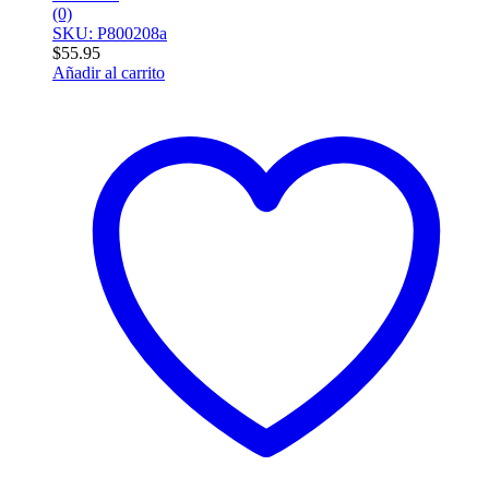
(0)
SKU: P800208a
$
55.95
Añadir al carrito