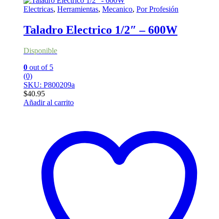
Electricas
,
Herramientas
,
Mecanico
,
Por Profesión
Taladro Electrico 1/2″ – 600W
Disponible
0
out of 5
(0)
SKU: P800209a
$
40.95
Añadir al carrito