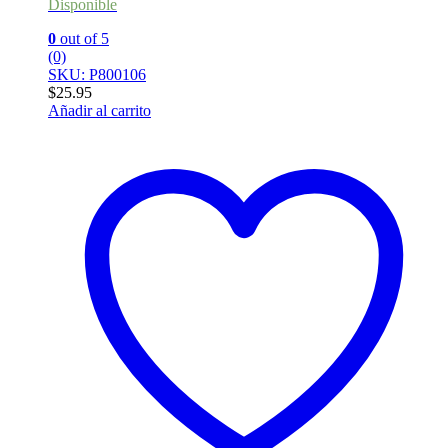
Disponible
0
out of 5
(0)
SKU: P800106
$
25.95
Añadir al carrito