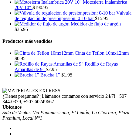
Motosierra Inalambrica
20V 10"
$
190.95
Válvula
de regulación de presiónpresión: 0-10 bar
$
15.95
Medidor de flujo de argón
$
35.95
Productos más vendidos
Cinta de Teflon 10mx12mm
$
0.95
Rodillo de Rayas
Amarillas de 9"
$
2.95
Brocha 1"
$
1.95
¿Tienes preguntas? ¡Llámanos contamos con servicio 24/7!
+507
344-0379, +507 60249667
Ubícanos
Sala de Ventas. Via Panamericana, El Limón, La Chorrera, Plaza
Premium, Local N°1