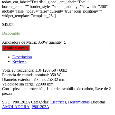
today_cnt_label=”Del día:” global_cnt_label=”Total:”
border_color=”” border_style=”solid” padding=”5″ width=”200″
global=”false” today=”false” current=”true” icon_position=””
widget_template=”template_26″]
$
45.95
Disponible
Amoladora de Matriz 350W quantity
Añadir al carrito
Descripción
Reviews
Voltaje / frecuencia: 110-120v-50 / 60hz
Potencia de entrada nominal: 350 W
Diámetro exterior máximo: 25X32 mm
Velocidad sin carga: 22000 rpm
Con 1 pieza de protección, 1 par de escobillas de carbón, llave de 2
piezas
SKU:
P801202A
Categorías:
Electricas
,
Herramientas
Etiquetas:
AMOLADORA
,
P801202A