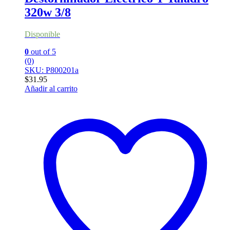
320w 3/8
Disponible
0
out of 5
(0)
SKU: P800201a
$
31.95
Añadir al carrito