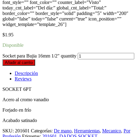
font_style=”” font_color=”” counter_label=”Visto”
today_cnt_label=”Del día:” global_cnt_label=”Total:”
border_color=”” border_style=”solid” padding=”5″ width=”200″
global=”false” today=”false” current=”true” icon_position=””
widget_template=”template_26″]
$
1.95
Disponible
Socket para Bujia 16mm 1/2" quantity
Añadir al carrito
Descripción
Reviews
SOCKET 6PT
Acero al cromo vanadio
Forjado en frío
Acabado satinado
SKU:
201601
Categorías:
De mano
,
Herramientas
,
Mecanico
,
Por
Profesión
Etiquetas:
201601
,
DADOS SOCKET