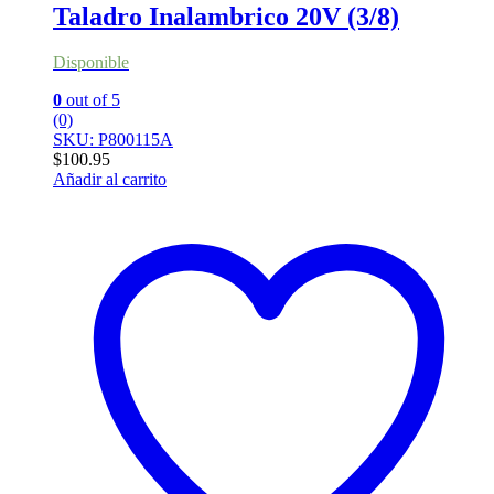
Taladro Inalambrico 20V (3/8)
Disponible
0
out of 5
(0)
SKU: P800115A
$
100.95
Añadir al carrito