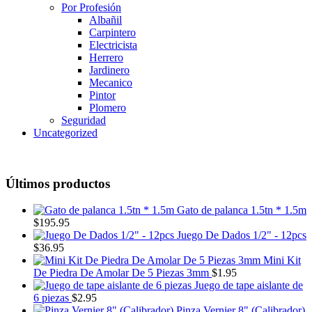
Por Profesión
Albañil
Carpintero
Electricista
Herrero
Jardinero
Mecanico
Pintor
Plomero
Seguridad
Uncategorized
Últimos productos
Gato de palanca 1.5tn * 1.5m
$
195.95
Juego De Dados 1/2" - 12pcs
$
36.95
Mini Kit
De Piedra De Amolar De 5 Piezas 3mm
$
1.95
Juego de tape aislante de
6 piezas
$
2.95
Pinza Vernier 8" (Calibrador)