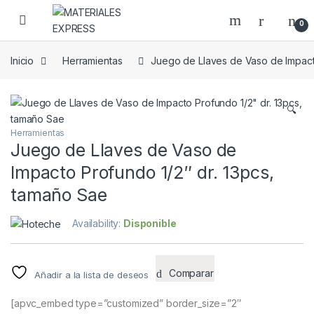
Skip to navigation
Skip to content
0
Inicio
Herramientas
Juego de Llaves de Vaso de Impact
🔍
Herramientas
Juego de Llaves de Vaso de
Impacto Profundo 1/2″ dr. 13pcs,
tamaño Sae
Availability:
Disponible
Comparar
Añadir a la lista de deseos
[apvc_embed type=”customized” border_size=”2″