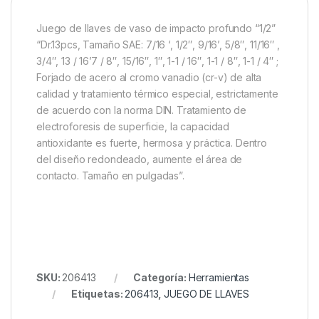
Juego de llaves de vaso de impacto profundo “1/2”
“Dr.13pcs, Tamaño SAE: 7/16 ‘, 1/2″, 9/16’, 5/8″, 11/16″ ,
3/4″, 13 / 16’7 / 8″, 15/16″, 1″, 1-1 / 16″, 1-1 / 8″, 1-1 / 4″ ;
Forjado de acero al cromo vanadio (cr-v) de alta
calidad y tratamiento térmico especial, estrictamente
de acuerdo con la norma DIN. Tratamiento de
electroforesis de superficie, la capacidad
antioxidante es fuerte, hermosa y práctica. Dentro
del diseño redondeado, aumente el área de
contacto. Tamaño en pulgadas”.
SKU:
206413
Categoría:
Herramientas
Etiquetas:
206413
,
JUEGO DE LLAVES