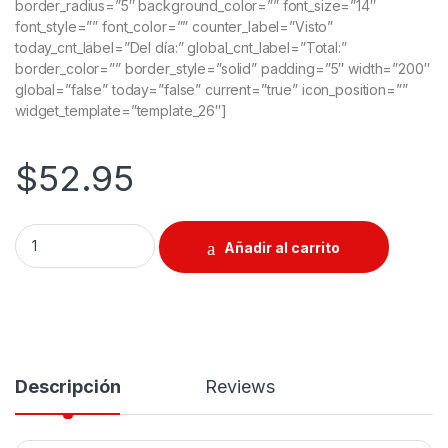
border_radius=”5″ background_color=”” font_size=”14″
font_style=”” font_color=”” counter_label=”Visto”
today_cnt_label=”Del día:” global_cnt_label=”Total:”
border_color=”” border_style=”solid” padding=”5″ width=”200″
global=”false” today=”false” current=”true” icon_position=””
widget_template=”template_26″]
$
52.95
Juego de Llaves de Vaso de Impacto Profundo 1/2" dr. 13pcs,
Añadir al carrito
Descripción
Reviews