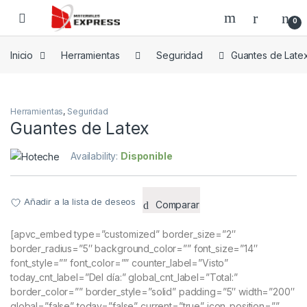
Skip to navigation
Skip to content
0
Inicio
Herramientas
Seguridad
Guantes de Late
Herramientas
,
Seguridad
Guantes de Latex
Availability:
Disponible
Añadir a la lista de deseos
Comparar
[apvc_embed type=”customized” border_size=”2″
border_radius=”5″ background_color=”” font_size=”14″
font_style=”” font_color=”” counter_label=”Visto”
today_cnt_label=”Del día:” global_cnt_label=”Total:”
border_color=”” border_style=”solid” padding=”5″ width=”200″
global=”false” today=”false” current=”true” icon_position=””