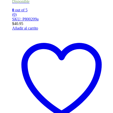
Disponible
0
out of 5
(0)
SKU: P800209a
$
40.95
Añadir al carrito