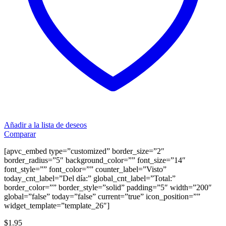
Añadir a la lista de deseos
Comparar
[apvc_embed type=”customized” border_size=”2″
border_radius=”5″ background_color=”” font_size=”14″
font_style=”” font_color=”” counter_label=”Visto”
today_cnt_label=”Del día:” global_cnt_label=”Total:”
border_color=”” border_style=”solid” padding=”5″ width=”200″
global=”false” today=”false” current=”true” icon_position=””
widget_template=”template_26″]
$
1.95