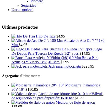
Plomero
Seguridad
Uncategorized
Últimos productos
Hilo De Tiza
$
4.95
Alicate de Aro De 7 "/ 180
Mm
$
4.95
Juego
De Dados Para Tuercas De Rueda 1/2" 3pcs
$
14.95
Broca Para
Azulejos Y Vidrio (3/8")10 Mm
$
2.95
Jack para motocicleta
$
225.95
Agregados últimamente
Motosierra Inalambrica
20V 10"
$
190.95
Válvula
de regulación de presiónpresión: 0-10 bar
$
15.95
Medidor de flujo de argón
$
35.95