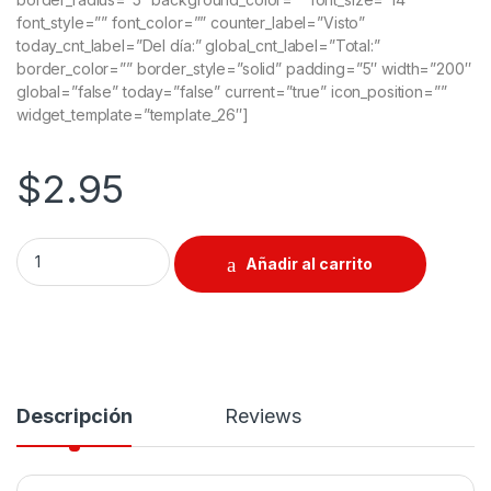
font_style=”” font_color=”” counter_label=”Visto”
today_cnt_label=”Del día:” global_cnt_label=”Total:”
border_color=”” border_style=”solid” padding=”5″ width=”200″
global=”false” today=”false” current=”true” icon_position=””
widget_template=”template_26″]
$
2.95
Llave Tipo L 11mm quantity
Añadir al carrito
Descripción
Reviews