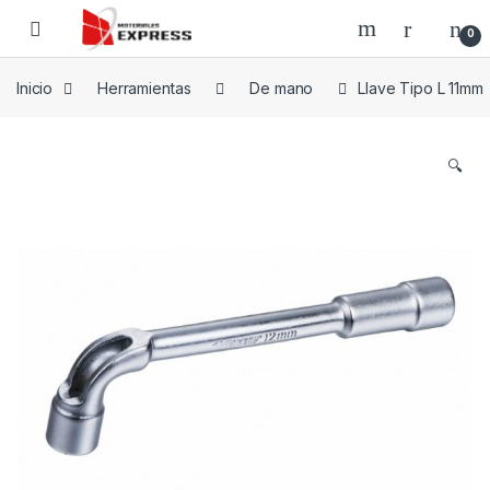
Skip to navigation
Skip to content
0
Inicio
Herramientas
De mano
Llave Tipo L 11mm
🔍