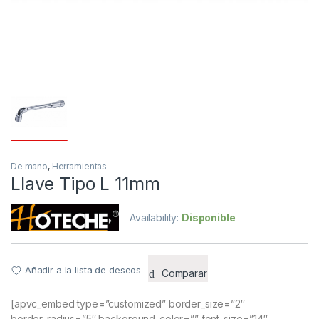
De mano
,
Herramientas
Llave Tipo L 11mm
Availability:
Disponible
Añadir a la lista de deseos
Comparar
[apvc_embed type=”customized” border_size=”2″
border_radius=”5″ background_color=”” font_size=”14″