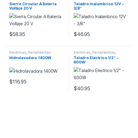
Sierra Circular A Batería
Taladro Inalambrico 12V –
Voltaje 20 V
3/8″
$
58.95
$
46.95
Electricas
,
Herramientas
Electricas
,
Herramientas
,
Mecanico
,
Por Profesión
Hidrolavadora 1400W
Taladro Electrico 1/2″ –
600W
$
116.95
$
40.95