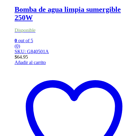
Bomba de agua limpia sumergible
250W
Disponible
0
out of 5
(0)
SKU: G840501A
$
64.95
Añadir al carrito