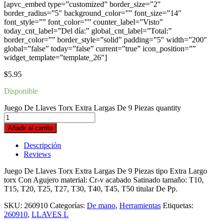
[apvc_embed type=”customized” border_size=”2″
border_radius=”5″ background_color=”” font_size=”14″
font_style=”” font_color=”” counter_label=”Visto”
today_cnt_label=”Del día:” global_cnt_label=”Total:”
border_color=”” border_style=”solid” padding=”5″ width=”200″
global=”false” today=”false” current=”true” icon_position=””
widget_template=”template_26″]
$
5.95
Disponible
Juego De Llaves Torx Extra Largas De 9 Piezas quantity
Añadir al carrito
Descripción
Reviews
Juego De Llaves Torx Extra Largas De 9 Piezas tipo Extra Largo
torx Con Agujero material: Cr-v acabado Satinado tamaño: T10,
T15, T20, T25, T27, T30, T40, T45, T50 titular De Pp.
SKU:
260910
Categorías:
De mano
,
Herramientas
Etiquetas:
260910
,
LLAVES L