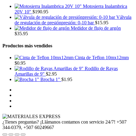
Motosierra Inalambrica
20V 10"
$
190.95
Válvula
de regulación de presiónpresión: 0-10 bar
$
15.95
Medidor de flujo de argón
$
35.95
Productos más vendidos
Cinta de Teflon 10mx12mm
$
0.95
Rodillo de Rayas
Amarillas de 9"
$
2.95
Brocha 1"
$
1.95
¿Tienes preguntas? ¡Llámanos contamos con servicio 24/7!
+507
344-0379, +507 60249667