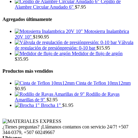
Cepillo de
Alambre Circular Anudado 6"
$
7.95
Agregados últimamente
Motosierra Inalambrica
20V 10"
$
190.95
Válvula
de regulación de presiónpresión: 0-10 bar
$
15.95
Medidor de flujo de argón
$
35.95
Productos más vendidos
Cinta de Teflon 10mx12mm
$
0.95
Rodillo de Rayas
Amarillas de 9"
$
2.95
Brocha 1"
$
1.95
¿Tienes preguntas? ¡Llámanos contamos con servicio 24/7!
+507
344-0379, +507 60249667
Ubícanos