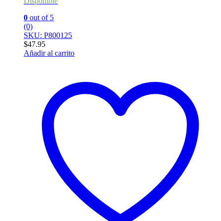
Disponible
0
out of 5
(0)
SKU: P800125
$
47.95
Añadir al carrito