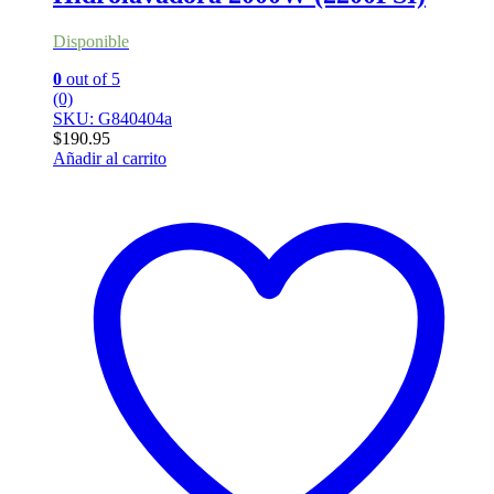
Disponible
0
out of 5
(0)
SKU: G840404a
$
190.95
Añadir al carrito