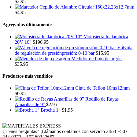
$
2.95
Cepillo de Alambre Circular 150x22,23x12,7mm
$
4.95
Agregados últimamente
Motosierra Inalambrica
20V 10"
$
190.95
Válvula
de regulación de presiónpresión: 0-10 bar
$
15.95
Medidor de flujo de argón
$
35.95
Productos más vendidos
Cinta de Teflon 10mx12mm
$
0.95
Rodillo de Rayas
Amarillas de 9"
$
2.95
Brocha 1"
$
1.95
¿Tienes preguntas? ¡Llámanos contamos con servicio 24/7!
+507
344-0379, +507 60249667