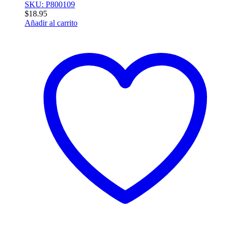
SKU: P800109
$
18.95
Añadir al carrito