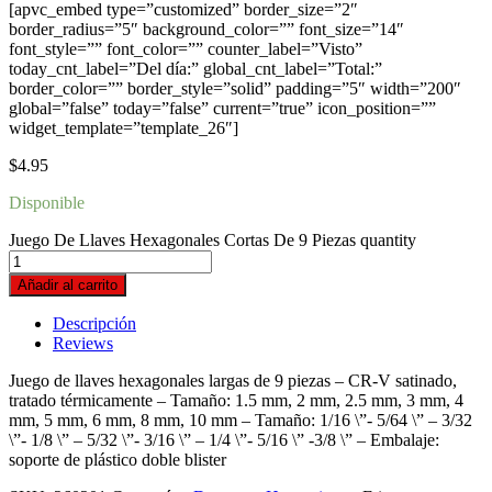
[apvc_embed type=”customized” border_size=”2″
border_radius=”5″ background_color=”” font_size=”14″
font_style=”” font_color=”” counter_label=”Visto”
today_cnt_label=”Del día:” global_cnt_label=”Total:”
border_color=”” border_style=”solid” padding=”5″ width=”200″
global=”false” today=”false” current=”true” icon_position=””
widget_template=”template_26″]
$
4.95
Disponible
Juego De Llaves Hexagonales Cortas De 9 Piezas quantity
Añadir al carrito
Descripción
Reviews
Juego de llaves hexagonales largas de 9 piezas – CR-V satinado,
tratado térmicamente – Tamaño: 1.5 mm, 2 mm, 2.5 mm, 3 mm, 4
mm, 5 mm, 6 mm, 8 mm, 10 mm – Tamaño: 1/16 \”- 5/64 \” – 3/32
\”- 1/8 \” – 5/32 \”- 3/16 \” – 1/4 \”- 5/16 \” -3/8 \” – Embalaje:
soporte de plástico doble blister