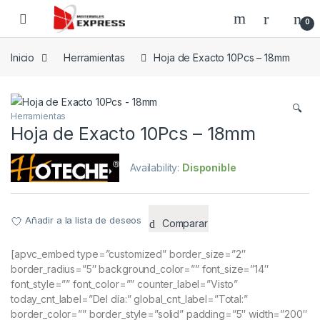
Skip to navigation
Skip to content
0
Inicio
Herramientas
Hoja de Exacto 10Pcs – 18mm
🔍
Herramientas
Hoja de Exacto 10Pcs – 18mm
Availability:
Disponible
Añadir a la lista de deseos
Comparar
[apvc_embed type=”customized” border_size=”2″
border_radius=”5″ background_color=”” font_size=”14″
font_style=”” font_color=”” counter_label=”Visto”
today_cnt_label=”Del día:” global_cnt_label=”Total:”
border_color=”” border_style=”solid” padding=”5″ width=”200″