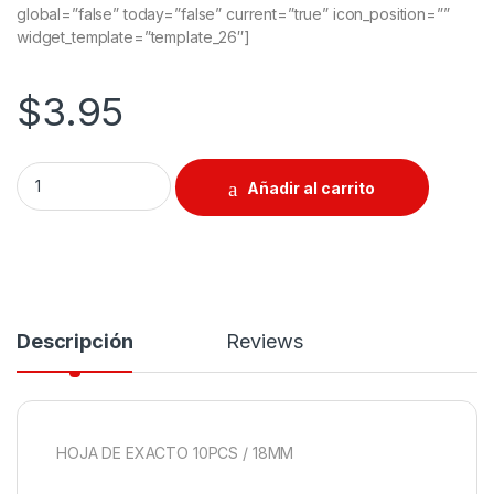
global=”false” today=”false” current=”true” icon_position=””
widget_template=”template_26″]
$
3.95
Hoja de Exacto 10Pcs - 18mm quantity
Añadir al carrito
Descripción
Reviews
HOJA DE EXACTO 10PCS / 18MM