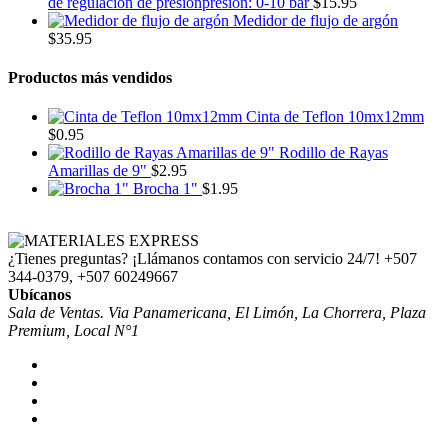
de regulación de presiónpresión: 0-10 bar
$
15.95
Medidor de flujo de argón
$
35.95
Productos más vendidos
Cinta de Teflon 10mx12mm
$
0.95
Rodillo de Rayas
Amarillas de 9"
$
2.95
Brocha 1"
$
1.95
¿Tienes preguntas? ¡Llámanos contamos con servicio 24/7!
+507
344-0379, +507 60249667
Ubícanos
Sala de Ventas. Via Panamericana, El Limón, La Chorrera, Plaza
Premium, Local N°1