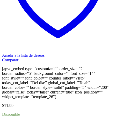
Añadir a la lista de deseos
Comparar
[apvc_embed type=”customized” border_size=”2″
border_radius=”5″ background_color=”” font_size=”14″
font_style=”” font_color=”” counter_label=”Visto”
today_cnt_label=”Del día:” global_cnt_label=”Total:”
border_color=”” border_style=”solid” padding=”5″ width=”200″
global=”false” today=”false” current=”true” icon_position=””
widget_template=”template_26″]
$
11.99
Disponible