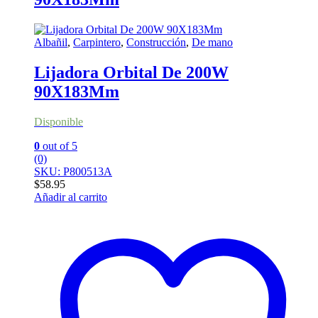
Albañil
,
Carpintero
,
Construcción
,
De mano
Lijadora Orbital De 200W
90X183Mm
Disponible
0
out of 5
(0)
SKU: P800513A
$
58.95
Añadir al carrito