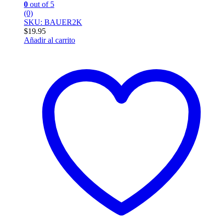
0
out of 5
(0)
SKU: BAUER2K
$
19.95
Añadir al carrito