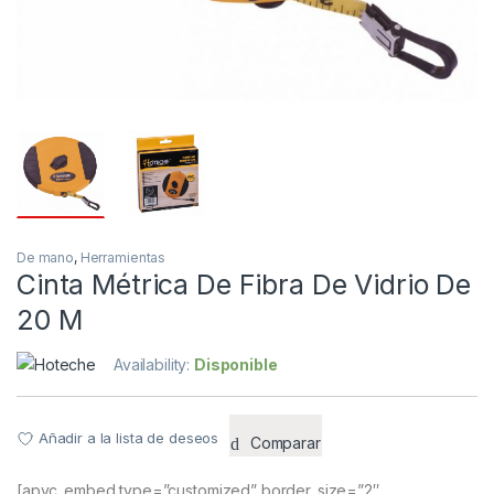
De mano
,
Herramientas
Cinta Métrica De Fibra De Vidrio De
20 M
Availability:
Disponible
Añadir a la lista de deseos
Comparar
[apvc_embed type=”customized” border_size=”2″