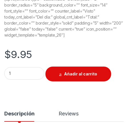
border_radius=”5″ background_color=”” font_size=”14″
font_style=”” font_color=”” counter_label=”Visto”
today_cnt_label=”Del día:” global_cnt_label=”Total:”
border_color=”” border_style=”solid” padding=”5″ width=”200″
global=”false” today=”false” current=”true” icon_position=””
widget_template=”template_26″]
$
9.95
Cinta Métrica De Fibra De Vidrio De 20 M quantity
Añadir al carrito
Descripción
Reviews