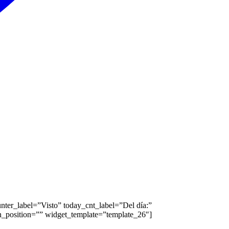
ter_label=”Visto” today_cnt_label=”Del día:”
on_position=”” widget_template=”template_26″]