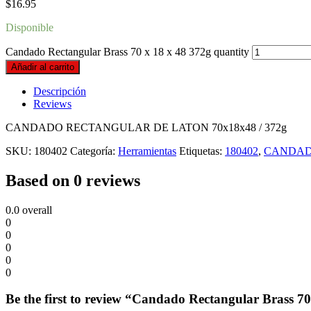
$
16.95
Disponible
Candado Rectangular Brass 70 x 18 x 48 372g quantity
Añadir al carrito
Descripción
Reviews
CANDADO RECTANGULAR DE LATON 70x18x48 / 372g
SKU:
180402
Categoría:
Herramientas
Etiquetas:
180402
,
CANDA
Based on 0 reviews
0.0
overall
0
0
0
0
0
Be the first to review “Candado Rectangular Brass 70