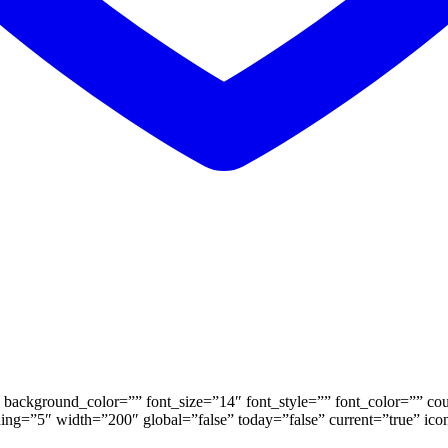
background_color=”” font_size=”14″ font_style=”” font_color=”” coun
ding=”5″ width=”200″ global=”false” today=”false” current=”true” ic