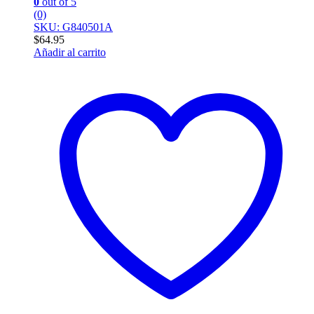
0
out of 5
(0)
SKU: G840501A
$
64.95
Añadir al carrito