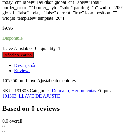
today_cnt_label=”Del día:” global_cnt_label=”Total:”
border_color=”” border_style=”solid” padding=”5″ width=”200″
global=”false” today=”false” current=”true” icon_position=””
widget_template=”template_26″]
$
9.95
Disponible
Llave Ajustable 10" quantity
Añadir al carrito
Descripción
Reviews
10”/250mm Llave Ajustabe dos colores
SKU:
191303
Categorías:
De mano
,
Herramientas
Etiquetas:
191303
,
LLAVE DE AJUSTE
Based on 0 reviews
0.0
overall
0
0