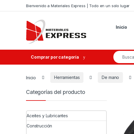
Skip to navigation
Skip to content
Bienvenido a Materiales Express | Todo en un solo lugar
Inicio
Search fo
Comprar por categoría
Inicio
Herramientas
De mano
Categorías del producto
Aceites y Lubricantes
Construcción