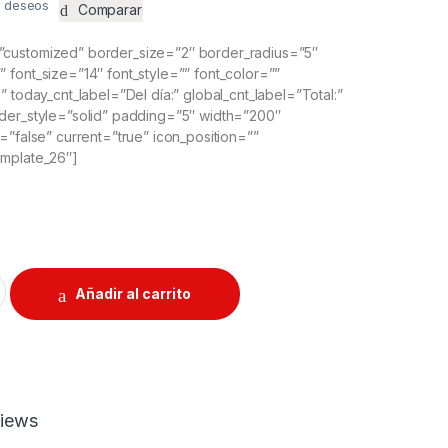
de deseos
Comparar
customized” border_size=”2″ border_radius=”5″
font_size=”14″ font_style=”” font_color=””
” today_cnt_label=”Del día:” global_cnt_label=”Total:”
der_style=”solid” padding=”5″ width=”200″
=”false” current=”true” icon_position=””
emplate_26″]
tity
Añadir al carrito
iews