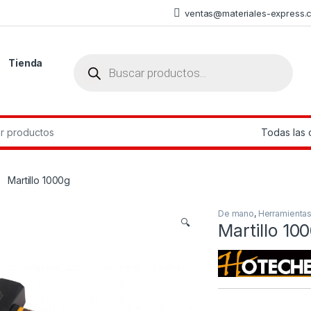
ventas@materiales-express.
Búsqueda de productos
Tienda
r:
Martillo 1000g
De mano
,
Herramienta
🔍
Martillo 10