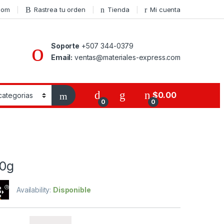
com
Rastrea tu orden
Tienda
Mi cuenta
Soporte
+507 344-0379
Email:
ventas@materiales-express.com
$
0.00
0
0
s
00g
Availability:
Disponible