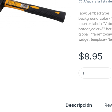
Añadir a la lista 
[apvc_embed type=”
background_color=”” 
counter_label=”Visto
border_color=”” bor
global=”false” today
widget_template=”t
$
8.95
Martillo 1000g quan
Descripción
Rev