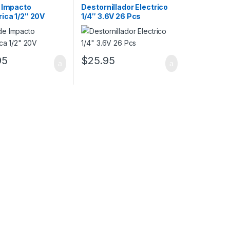
e Impacto
Destornillador Electrico
ica 1/2″ 20V
1/4″ 3.6V 26 Pcs
95
$
25.95