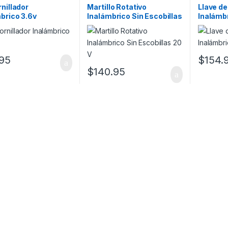
nillador
Martillo Rotativo
Llave d
brico 3.6v
Inalámbrico Sin Escobillas
Inalámbr
20 V
95
$
154.
$
140.95