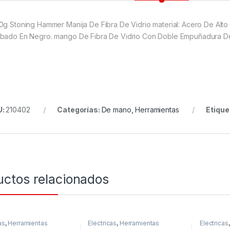
0g Stoning Hammer Manija De Fibra De Vidrio material: Acero De Alt
bado En Negro. mango De Fibra De Vidrio Con Doble Empuñadura De 
U:
210402
Categorías:
De mano
,
Herramientas
Etique
uctos relacionados
as
,
Herramientas
Electricas
,
Herramientas
Electricas
Mecanico