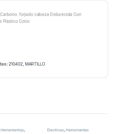
o Carbono. forjado cabeza Endurecida Con
Plástico Color.
tas:
210402
,
MARTILLO
,
Herramientas
,
Electricas
,
Herramientas
,
Por Profesión