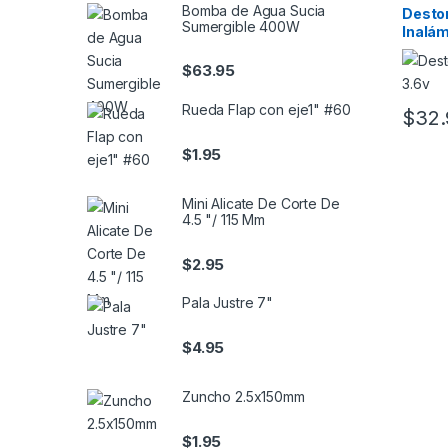
Bomba de Agua Sucia
Destor
Sumergible 400W
Inalám
$
63.95
Rueda Flap con eje1" #60
$
32.
$
1.95
Mini Alicate De Corte De
4.5 "/ 115 Mm
$
2.95
Pala Justre 7"
$
4.95
Zuncho 2.5x150mm
$
1.95