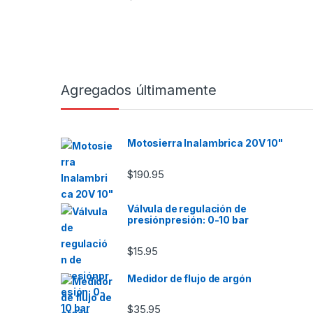
Agregados últimamente
Motosierra Inalambrica 20V 10"
$
190.95
Válvula de regulación de
presiónpresión: 0-10 bar
$
15.95
Medidor de flujo de argón
$
35.95