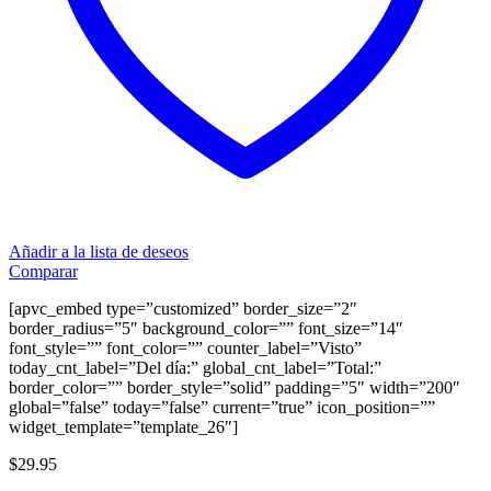
Añadir a la lista de deseos
Comparar
[apvc_embed type=”customized” border_size=”2″
border_radius=”5″ background_color=”” font_size=”14″
font_style=”” font_color=”” counter_label=”Visto”
today_cnt_label=”Del día:” global_cnt_label=”Total:”
border_color=”” border_style=”solid” padding=”5″ width=”200″
global=”false” today=”false” current=”true” icon_position=””
widget_template=”template_26″]
$
29.95