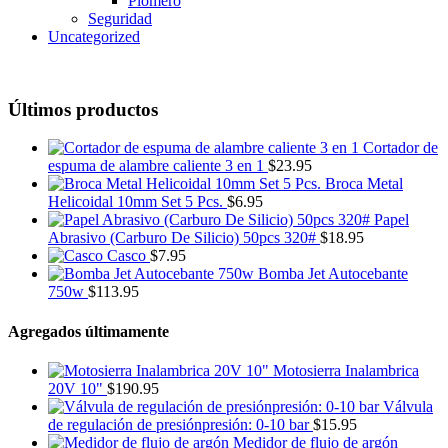
Plomero
Seguridad
Uncategorized
Últimos productos
Cortador de
espuma de alambre caliente 3 en 1
$
23.95
Broca Metal
Helicoidal 10mm Set 5 Pcs.
$
6.95
Papel
Abrasivo (Carburo De Silicio) 50pcs 320#
$
18.95
Casco
$
7.95
Bomba Jet Autocebante
750w
$
113.95
Agregados últimamente
Motosierra Inalambrica
20V 10"
$
190.95
Válvula
de regulación de presiónpresión: 0-10 bar
$
15.95
Medidor de flujo de argón