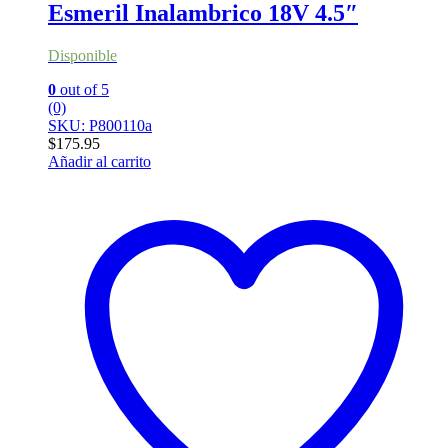
Esmeril Inalambrico 18V 4.5″
Disponible
0
out of 5
(0)
SKU: P800110a
$
175.95
Añadir al carrito