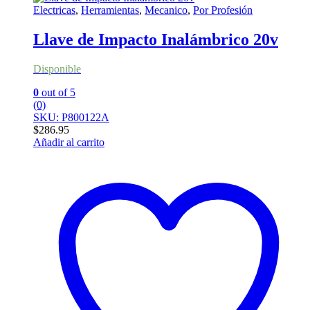
Electricas
,
Herramientas
,
Mecanico
,
Por Profesión
Llave de Impacto Inalámbrico 20v
Disponible
0
out of 5
(0)
SKU: P800122A
$
286.95
Añadir al carrito