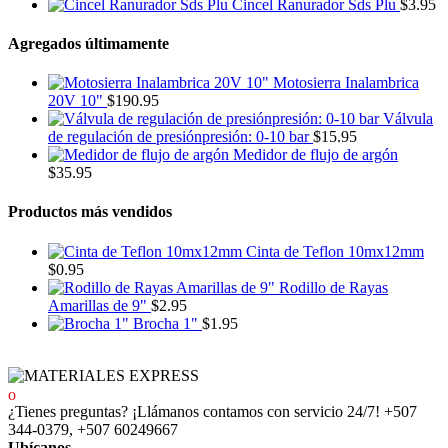
Cincel Ranurador Sds Plu
$
3.95
Agregados últimamente
Motosierra Inalambrica
20V 10"
$
190.95
Válvula
de regulación de presiónpresión: 0-10 bar
$
15.95
Medidor de flujo de argón
$
35.95
Productos más vendidos
Cinta de Teflon 10mx12mm
$
0.95
Rodillo de Rayas
Amarillas de 9"
$
2.95
Brocha 1"
$
1.95
¿Tienes preguntas? ¡Llámanos contamos con servicio 24/7!
+507
344-0379, +507 60249667
Ubícanos