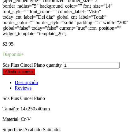
[apvc_embed type=”customized” border_size=”2″
border_radius=”5″ background_color=”” font_size=”14″
font_style=”” font_color=”” counter_label=”Visto”
today_cnt_label=”Del día:” global_cnt_label=”Total:”
border_color=”” border_style=”solid” padding=”5″ width=”200″
global=”false” today=”false” current=”true” icon_position=””
widget_template=”template_26″]
$
2.95
Disponible
Sds Plus Cincel Plano quantity
Añadir al carrito
Descripción
Reviews
Sds Plus Cincel Plano
Tamaño: 14x250x40mm
Material: Cr-V
Superficie: Acabado Satinado.