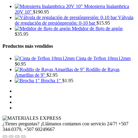
Motosierra Inalambrica
20V 10"
$
190.95
Válvula
de regulación de presiónpresión: 0-10 bar
$
15.95
Medidor de flujo de argón
$
35.95
Productos más vendidos
Cinta de Teflon 10mx12mm
$
0.95
Rodillo de Rayas
Amarillas de 9"
$
2.95
Brocha 1"
$
1.95
¿Tienes preguntas? ¡Llámanos contamos con servicio 24/7!
+507
344-0379, +507 60249667