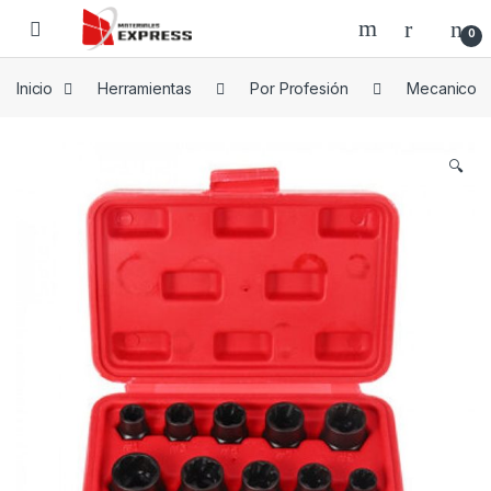
Skip to navigation
Skip to content
0
Inicio
Herramientas
Por Profesión
Mecanico
🔍