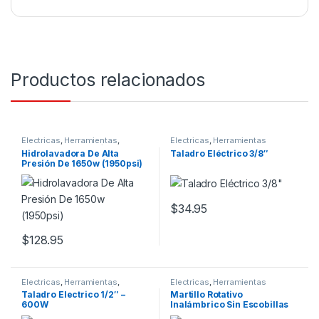
Productos relacionados
Electricas
,
Herramientas
,
Electricas
,
Herramientas
Jardinero
,
Para Jardín
,
Por
Hidrolavadora De Alta
Taladro Eléctrico 3/8″
Profesión
Presión De 1650w (1950psi)
$
34.95
$
128.95
Electricas
,
Herramientas
,
Electricas
,
Herramientas
Mecanico
,
Por Profesión
Taladro Electrico 1/2″ –
Martillo Rotativo
600W
Inalámbrico Sin Escobillas
20 V