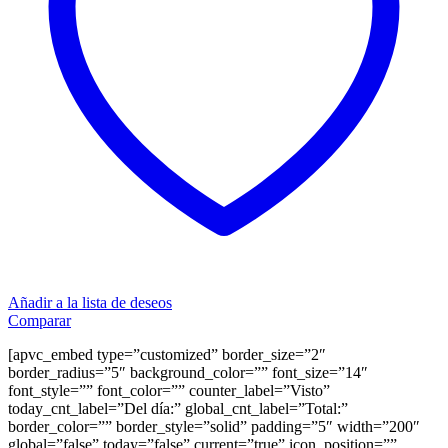
Añadir a la lista de deseos
Comparar
[apvc_embed type=”customized” border_size=”2″
border_radius=”5″ background_color=”” font_size=”14″
font_style=”” font_color=”” counter_label=”Visto”
today_cnt_label=”Del día:” global_cnt_label=”Total:”
border_color=”” border_style=”solid” padding=”5″ width=”200″
global=”false” today=”false” current=”true” icon_position=””