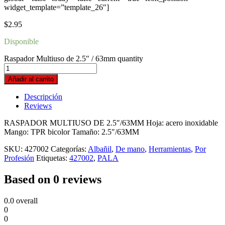
widget_template=”template_26″]
$
2.95
Disponible
Raspador Multiuso de 2.5" / 63mm quantity
Añadir al carrito
Descripción
Reviews
RASPADOR MULTIUSO DE 2.5″/63MM Hoja: acero inoxidable
Mango: TPR bicolor Tamaño: 2.5″/63MM
SKU:
427002
Categorías:
Albañil
,
De mano
,
Herramientas
,
Por
Profesión
Etiquetas:
427002
,
PALA
Based on 0 reviews
0.0
overall
0
0