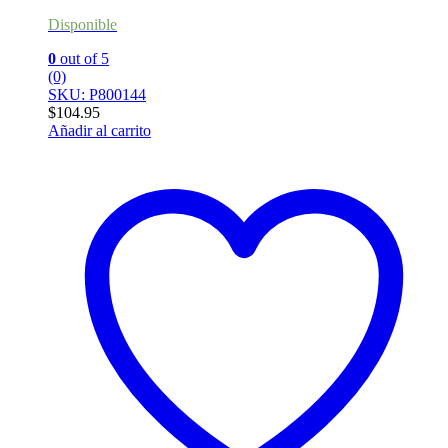
Disponible
0
out of 5
(0)
SKU: P800144
$
104.95
Añadir al carrito