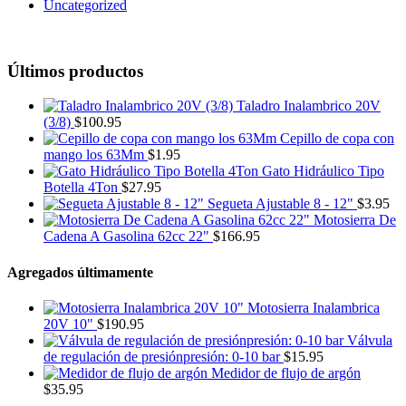
Uncategorized
Últimos productos
Taladro Inalambrico 20V
(3/8)
$
100.95
Cepillo de copa con
mango los 63Mm
$
1.95
Gato Hidráulico Tipo
Botella 4Ton
$
27.95
Segueta Ajustable 8 - 12"
$
3.95
Motosierra De
Cadena A Gasolina 62cc 22"
$
166.95
Agregados últimamente
Motosierra Inalambrica
20V 10"
$
190.95
Válvula
de regulación de presiónpresión: 0-10 bar
$
15.95
Medidor de flujo de argón
$
35.95