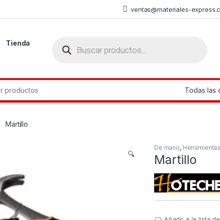
ventas@materiales-express.
Búsqueda de productos
Tienda
r:
Martillo
De mano
,
Herramienta
🔍
Martillo
Añadir a la lista 