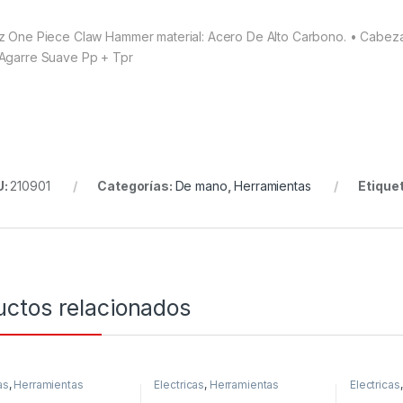
z One Piece Claw Hammer material: Acero De Alto Carbono. • Cabeza
Agarre Suave Pp + Tpr
U:
210901
Categorías:
De mano
,
Herramientas
Etique
uctos relacionados
as
,
Herramientas
Electricas
,
Herramientas
Electricas