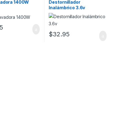
vadora 1400W
Destornillador
Inalámbrico 3.6v
95
$
32.95