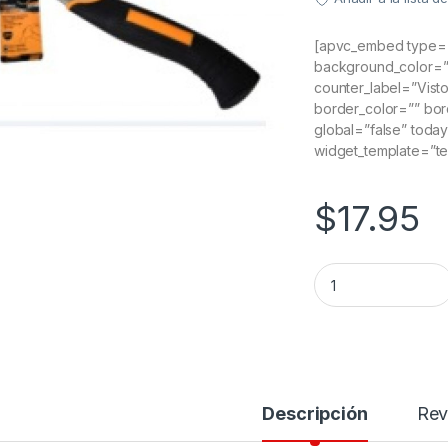
[apvc_embed type=”
background_color=”” 
counter_label=”Visto
border_color=”” bor
global=”false” today
widget_template=”t
$
17.95
Martillo quantity
Descripción
Rev