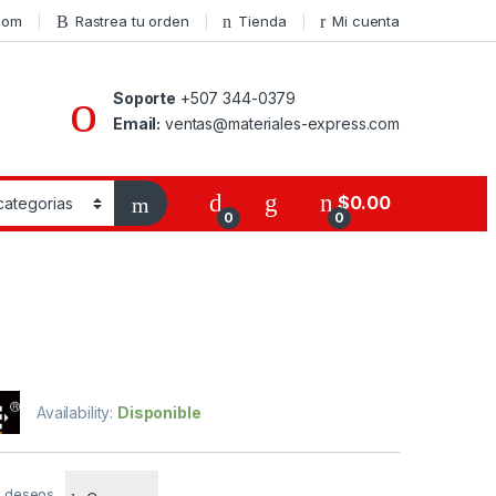
com
Rastrea tu orden
Tienda
Mi cuenta
Soporte
+507 344-0379
Email:
ventas@materiales-express.com
$
0.00
0
0
s
Availability:
Disponible
de deseos