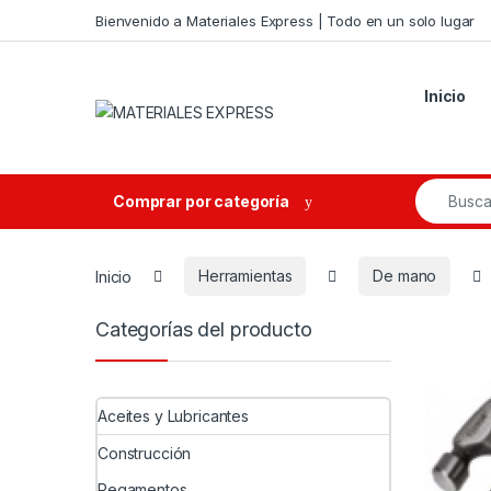
Skip to navigation
Skip to content
Bienvenido a Materiales Express | Todo en un solo lugar
Inicio
Search fo
Comprar por categoría
Inicio
Herramientas
De mano
Categorías del producto
Aceites y Lubricantes
Construcción
Pegamentos