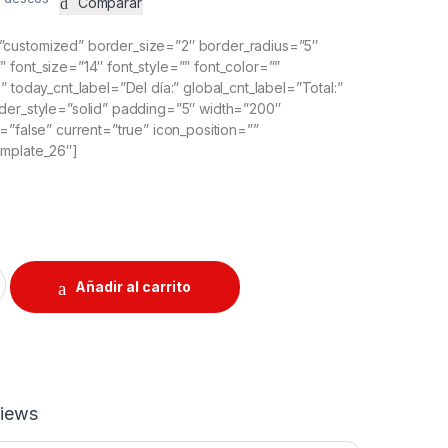
Comparar
customized” border_size=”2″ border_radius=”5″
font_size=”14″ font_style=”” font_color=””
” today_cnt_label=”Del día:” global_cnt_label=”Total:”
der_style=”solid” padding=”5″ width=”200″
=”false” current=”true” icon_position=””
emplate_26″]
Añadir al carrito
iews