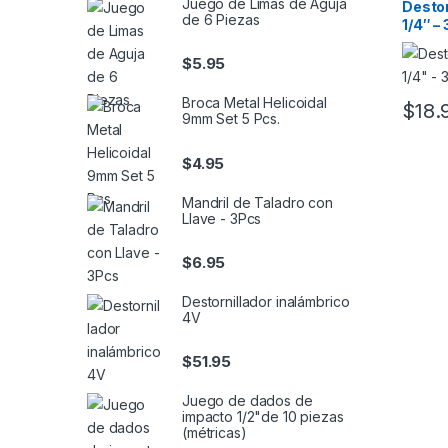
Juego de Limas de Aguja
Destor
de 6 Piezas
1/4″ –
$
5.95
Broca Metal Helicoidal
$
18.
9mm Set 5 Pcs.
$
4.95
Mandril de Taladro con
Llave - 3Pcs
$
6.95
Destornillador inalámbrico
4V
$
51.95
Juego de dados de
impacto 1/2"de 10 piezas
(métricas)