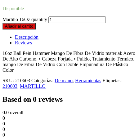
Disponible
Martillo 16Oz quantity
Añadir al carrito
Descripción
Reviews
16oz Ball Pein Hammer Mango De Fibra De Vidrio material: Acero
De Alto Carbono. • Cabeza Forjada • Pulido, Tratamiento Térmico.
mango De Fibra De Vidrio Con Doble Empuñadura De Plástico
Color
SKU:
210603
Categorías:
De mano
,
Herramientas
Etiquetas:
210603
,
MARTILLO
Based on 0 reviews
0.0
overall
0
0
0
0