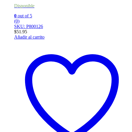
Disponible
0
out of 5
(0)
SKU: P800126
$
51.95
Añadir al carrito