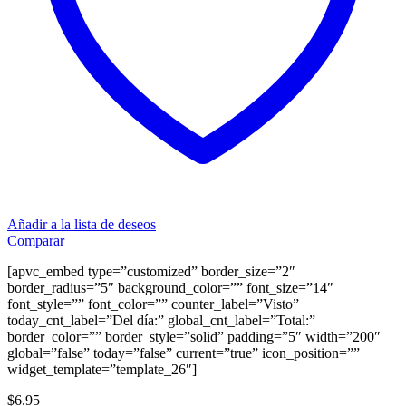
Añadir a la lista de deseos
Comparar
[apvc_embed type=”customized” border_size=”2″
border_radius=”5″ background_color=”” font_size=”14″
font_style=”” font_color=”” counter_label=”Visto”
today_cnt_label=”Del día:” global_cnt_label=”Total:”
border_color=”” border_style=”solid” padding=”5″ width=”200″
global=”false” today=”false” current=”true” icon_position=””
widget_template=”template_26″]
$
6.95