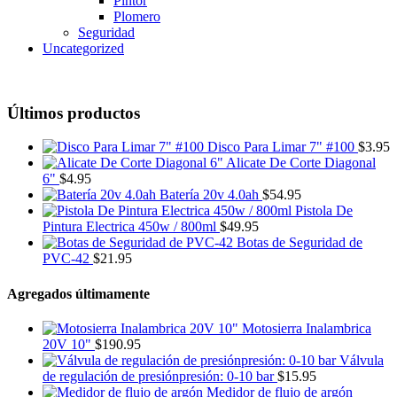
Pintor
Plomero
Seguridad
Uncategorized
Últimos productos
Disco Para Limar 7" #100
$
3.95
Alicate De Corte Diagonal
6"
$
4.95
Batería 20v 4.0ah
$
54.95
Pistola De
Pintura Electrica 450w / 800ml
$
49.95
Botas de Seguridad de
PVC-42
$
21.95
Agregados últimamente
Motosierra Inalambrica
20V 10"
$
190.95
Válvula
de regulación de presiónpresión: 0-10 bar
$
15.95
Medidor de flujo de argón