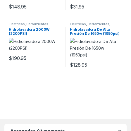
$
148.95
$
31.95
Electricas
,
Herramientas
Electricas
,
Herramientas
,
Jardinero
,
Para Jardín
,
Por
Hidrolavadora 2000W
Hidrolavadora De Alta
Profesión
(2200PSI)
Presión De 1650w (1950psi)
$
190.95
$
128.95
Agregados últimamente