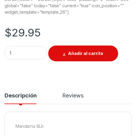
global=”false” today=”false” current=”true” icon_position=””
widget_template=”template_26″]
$
29.95
Martillo 8Lb quantity
Añadir al carrito
Descripción
Reviews
Mandarria 8Lb