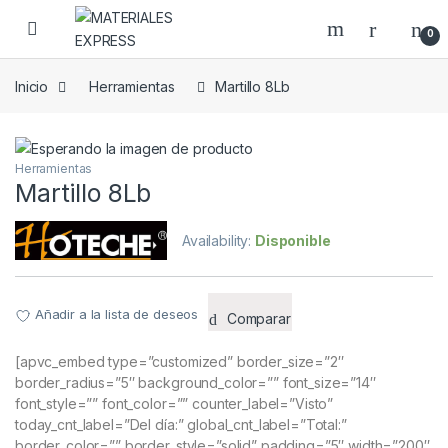
Skip to navigation
Skip to content
0
Inicio
Herramientas
Martillo 8Lb
Herramientas
Martillo 8Lb
Availability:
Disponible
Añadir a la lista de deseos
Comparar
[apvc_embed type=”customized” border_size=”2″
border_radius=”5″ background_color=”” font_size=”14″
font_style=”” font_color=”” counter_label=”Visto”
today_cnt_label=”Del día:” global_cnt_label=”Total:”
border_color=”” border_style=”solid” padding=”5″ width=”200″