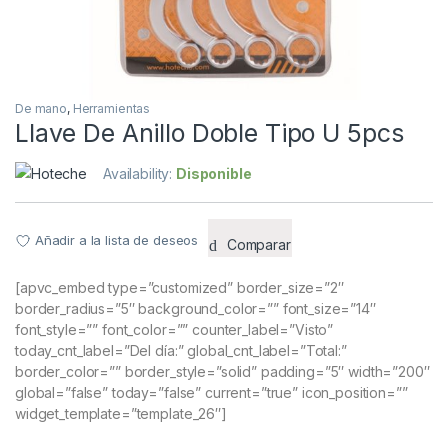
De mano
,
Herramientas
Llave De Anillo Doble Tipo U 5pcs
Availability:
Disponible
Añadir a la lista de deseos
Comparar
[apvc_embed type=”customized” border_size=”2″
border_radius=”5″ background_color=”” font_size=”14″
font_style=”” font_color=”” counter_label=”Visto”
today_cnt_label=”Del día:” global_cnt_label=”Total:”
border_color=”” border_style=”solid” padding=”5″ width=”200″
global=”false” today=”false” current=”true” icon_position=””
widget_template=”template_26″]