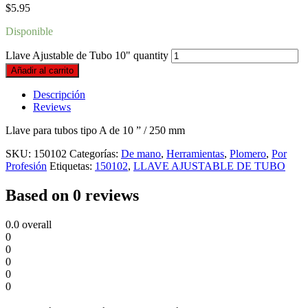
$
5.95
Disponible
Llave Ajustable de Tubo 10" quantity
Añadir al carrito
Descripción
Reviews
Llave para tubos tipo A de 10 ” / 250 mm
SKU:
150102
Categorías:
De mano
,
Herramientas
,
Plomero
,
Por
Profesión
Etiquetas:
150102
,
LLAVE AJUSTABLE DE TUBO
Based on 0 reviews
0.0
overall
0
0
0
0
0