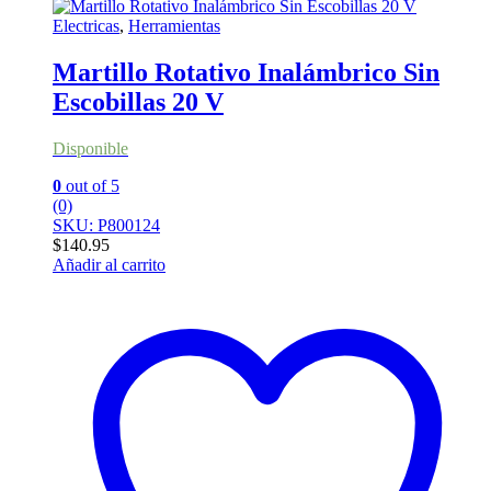
Electricas
,
Herramientas
Martillo Rotativo Inalámbrico Sin
Escobillas 20 V
Disponible
0
out of 5
(0)
SKU: P800124
$
140.95
Añadir al carrito