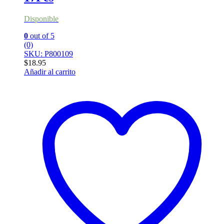
Disponible
0
out of 5
(0)
SKU: P800109
$
18.95
Añadir al carrito