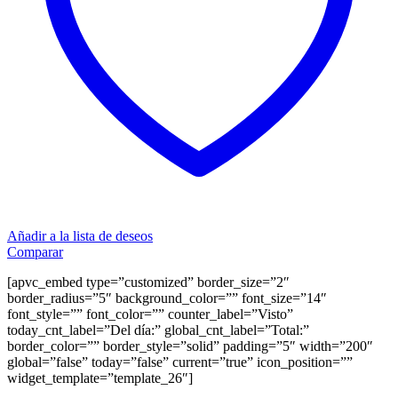
Añadir a la lista de deseos
Comparar
[apvc_embed type=”customized” border_size=”2″
border_radius=”5″ background_color=”” font_size=”14″
font_style=”” font_color=”” counter_label=”Visto”
today_cnt_label=”Del día:” global_cnt_label=”Total:”
border_color=”” border_style=”solid” padding=”5″ width=”200″
global=”false” today=”false” current=”true” icon_position=””
widget_template=”template_26″]