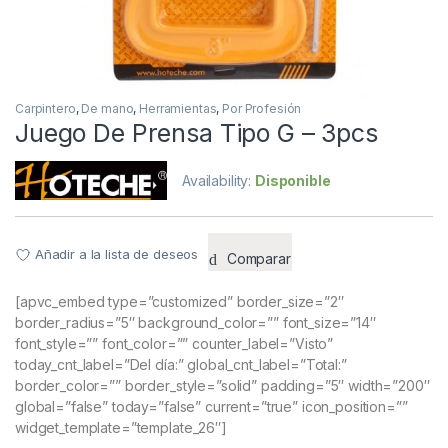
Carpintero
,
De mano
,
Herramientas
,
Por Profesión
Juego De Prensa Tipo G – 3pcs
Availability:
Disponible
Añadir a la lista de deseos
Comparar
[apvc_embed type=”customized” border_size=”2″
border_radius=”5″ background_color=”” font_size=”14″
font_style=”” font_color=”” counter_label=”Visto”
today_cnt_label=”Del día:” global_cnt_label=”Total:”
border_color=”” border_style=”solid” padding=”5″ width=”200″
global=”false” today=”false” current=”true” icon_position=””
widget_template=”template_26″]