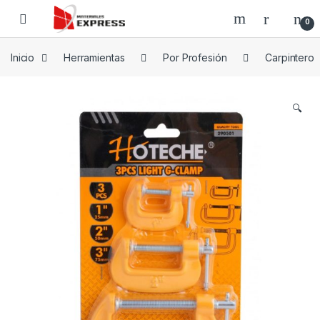
Skip to navigation
Skip to content
0
Inicio
Herramientas
Por Profesión
Carpintero
🔍