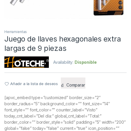
Herramientas
Juego de llaves hexagonales extra
largas de 9 piezas
Availability:
Disponible
Añadir a la lista de deseos
Comparar
[apvc_embed type=”customized” border_size=”2″
border_radius=”5″ background_color=”” font_size=”14″
font_style=”” font_color=”” counter_label=”Visto”
today_cnt_label=”Del día:” global_cnt_label=”Total:”
border_color=”” border_style=”solid” padding=”5″ width=”200″
global=”false” today=”false” current=”true” icon_position=””