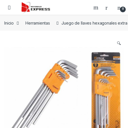
Skip to navigation
Skip to content
0
Inicio
Herramientas
Juego de llaves hexagonales extra 
🔍