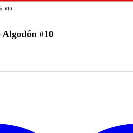
ón #10
e Algodón #10