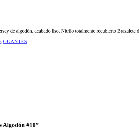
godón, acabado liso, Nitrilo totalmente recubierto Brazalete de
0
,
GUANTES
 De Algodón #10”