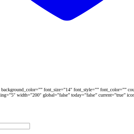
background_color=”” font_size=”14″ font_style=”” font_color=”” coun
ding=”5″ width=”200″ global=”false” today=”false” current=”true” ic