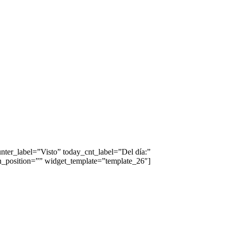
ter_label=”Visto” today_cnt_label=”Del día:”
on_position=”” widget_template=”template_26″]