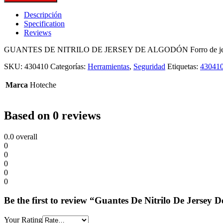
Descripción
Specification
Reviews
GUANTES DE NITRILO DE JERSEY DE ALGODÓN Forro de jersey de al
SKU:
430410
Categorías:
Herramientas
,
Seguridad
Etiquetas:
43041
Marca
Hoteche
Based on 0 reviews
0.0
overall
0
0
0
0
0
Be the first to review “Guantes De Nitrilo De Jersey
Your Rating