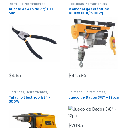
De mano
,
Herramientas
,
Electricas
,
Herramientas
,
Mecanico
,
Por Profesión
Mecanico
,
Para Carros
,
Por
Alicate de Aro de 7 “/ 180
Montacargas eléctrico
Profesión
Mm
1800w 600/1200kg
$
4.95
$
465.95
Electricas
,
Herramientas
,
De mano
,
Herramientas
,
Mecanico
,
Por Profesión
Mecanico
,
Por Profesión
Taladro Electrico 1/2″ –
Juego de Dados 3/8″ – 12pcs
600W
$
26.95