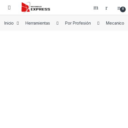
Skip to navigation
Skip to content
0
Inicio
Herramientas
Por Profesión
Mecanico