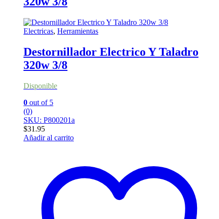
320w 3/8
Electricas
,
Herramientas
Destornillador Electrico Y Taladro
320w 3/8
Disponible
0
out of 5
(0)
SKU: P800201a
$
31.95
Añadir al carrito