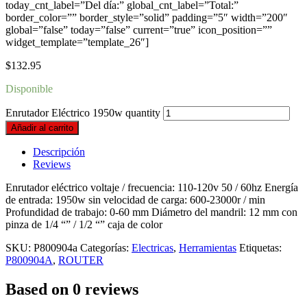
today_cnt_label=”Del día:” global_cnt_label=”Total:”
border_color=”” border_style=”solid” padding=”5″ width=”200″
global=”false” today=”false” current=”true” icon_position=””
widget_template=”template_26″]
$
132.95
Disponible
Enrutador Eléctrico 1950w quantity
Añadir al carrito
Descripción
Reviews
Enrutador eléctrico voltaje / frecuencia: 110-120v 50 / 60hz Energía
de entrada: 1950w sin velocidad de carga: 600-23000r / min
Profundidad de trabajo: 0-60 mm Diámetro del mandril: 12 mm con
pinza de 1/4 “” / 1/2 “” caja de color
SKU:
P800904a
Categorías:
Electricas
,
Herramientas
Etiquetas:
P800904A
,
ROUTER
Based on 0 reviews