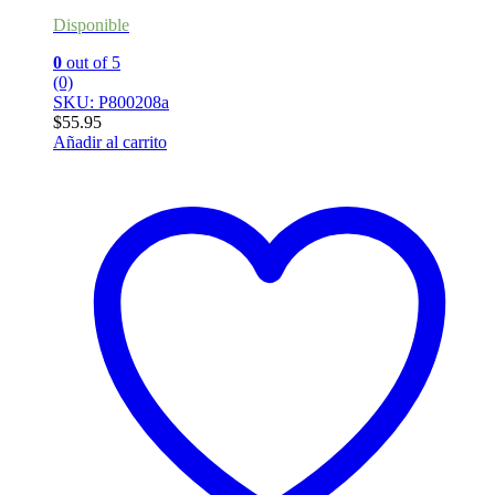
Disponible
0
out of 5
(0)
SKU: P800208a
$
55.95
Añadir al carrito