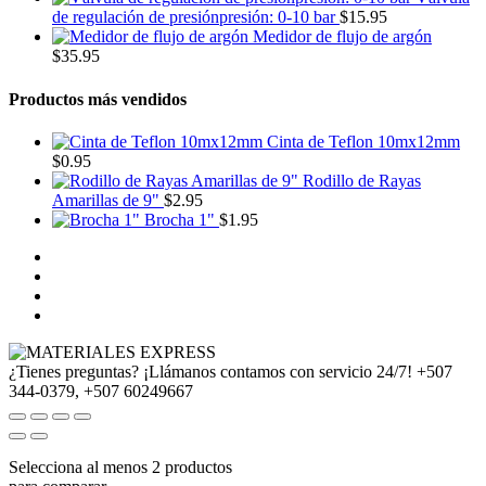
de regulación de presiónpresión: 0-10 bar
$
15.95
Medidor de flujo de argón
$
35.95
Productos más vendidos
Cinta de Teflon 10mx12mm
$
0.95
Rodillo de Rayas
Amarillas de 9"
$
2.95
Brocha 1"
$
1.95
¿Tienes preguntas? ¡Llámanos contamos con servicio 24/7!
+507
344-0379, +507 60249667
Selecciona al menos 2 productos