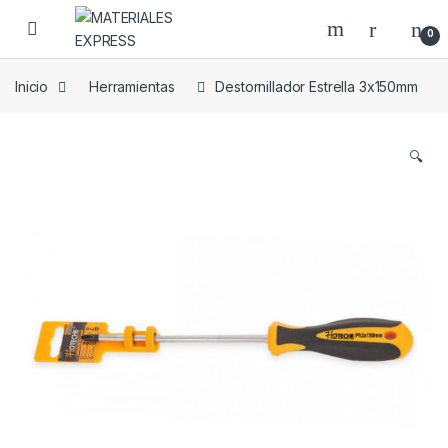
Skip to navigation
Skip to content
0
Inicio
Herramientas
Destornillador Estrella 3x150mm
🔍