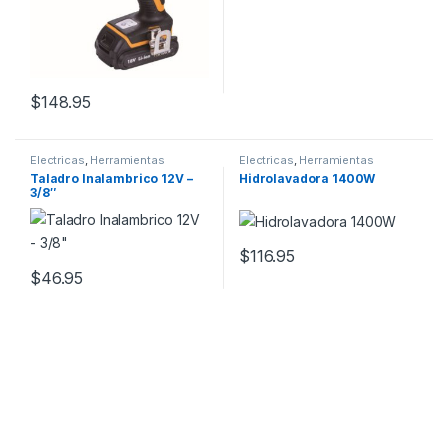
$
148.95
Electricas
,
Herramientas
Electricas
,
Herramientas
Taladro Inalambrico 12V –
Hidrolavadora 1400W
3/8″
$
116.95
$
46.95