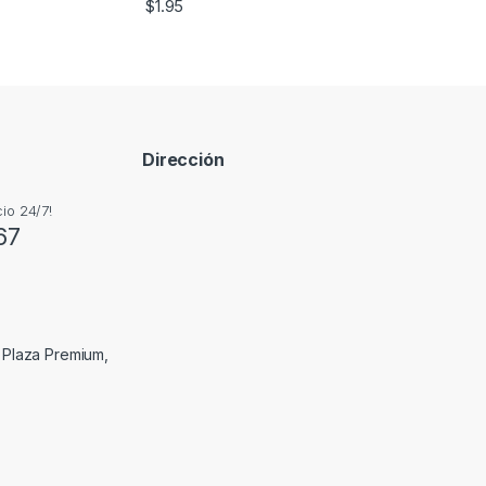
$
1.95
Dirección
io 24/7!
67
, Plaza Premium,