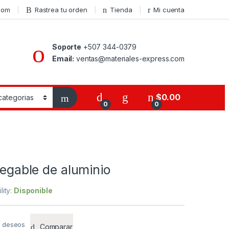
com
Rastrea tu orden
Tienda
Mi cuenta
Soporte
+507 344-0379
Email:
ventas@materiales-express.com
$
0.00
0
0
plegable de aluminio
lity:
Disponible
de deseos
Comparar