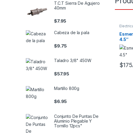
Prod
T.C.T Sierra De Agujero
40mm
$
7.95
Electric
Cabeza de la pala
Esmeri
4.5″
$
9.75
Taladro 3/8" 450W
$
175
$
57.95
Martillo 800g
$
6.95
Conjunto De Puntas De
Aluminio Plegable Y
Tornillo 12pcs"