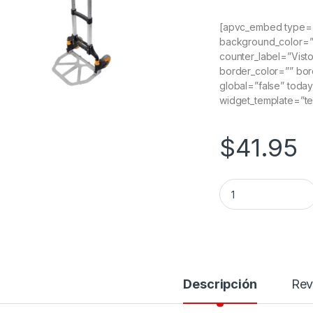
[apvc_embed type=”
background_color=”” 
counter_label=”Visto
border_color=”” bor
global=”false” today
widget_template=”t
$
41.95
Carretilla plegable
Descripción
Rev