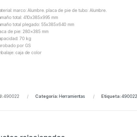
aterial: marco: Alumbre. placa de pie de tubo: Alumbre.
amaño total: 410x385x995 mm
amaño total plegado: 55x385x640 mm
laca de pie: 280×385 mm
apacidad: 70 kg
probado por GS
mbalaje: caja de color
U:
490022
Categoría:
Herramientas
Etiqueta:
49002