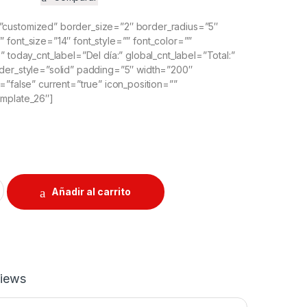
customized” border_size=”2″ border_radius=”5″
font_size=”14″ font_style=”” font_color=””
” today_cnt_label=”Del día:” global_cnt_label=”Total:”
der_style=”solid” padding=”5″ width=”200″
=”false” current=”true” icon_position=””
emplate_26″]
 de aluminio quantity
Añadir al carrito
iews