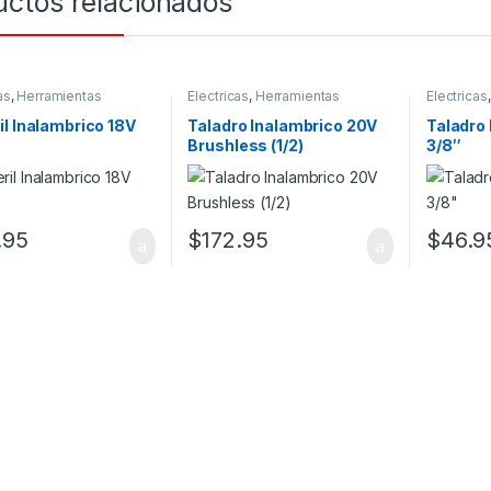
uctos relacionados
as
,
Herramientas
Electricas
,
Herramientas
Electricas
l Inalambrico 18V
Taladro Inalambrico 20V
Taladro 
Brushless (1/2)
3/8″
.95
$
172.95
$
46.9