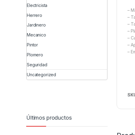
Electricista
– M
Herrero
– T
– T
Jardinero
– P
Mecanico
– C
– A
Pintor
– E
Plomero
Seguridad
Uncategorized
SK
Últimos productos