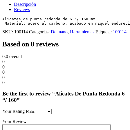
Descripción
Reviews
Alicates de punta redonda de 6 "/ 160 mm

 Material: acero al carbono, acabado en níquel endureci
SKU:
100114
Categorías:
De mano
,
Herramientas
Etiqueta:
100114
Based on 0 reviews
0.0
overall
0
0
0
0
0
Be the first to review “Alicates De Punta Redonda 6
“/ 160”
Your Rating
Your Review