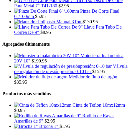
Disco De Corte
Para Metal 7" T41-180
$
2.95
Pinza De Corte Final
6"/160mm
$
5.95
Polipasto Manual 3Ton
$
130.95
Llave Para Tubo De
Correa De 9"
$
8.95
Agregados últimamente
Motosierra Inalambrica
20V 10"
$
190.95
Válvula
de regulación de presiónpresión: 0-10 bar
$
15.95
Medidor de flujo de argón
$
35.95
Productos más vendidos
Cinta de Teflon 10mx12mm
$
0.95
Rodillo de Rayas
Amarillas de 9"
$
2.95
Brocha 1"
$
1.95