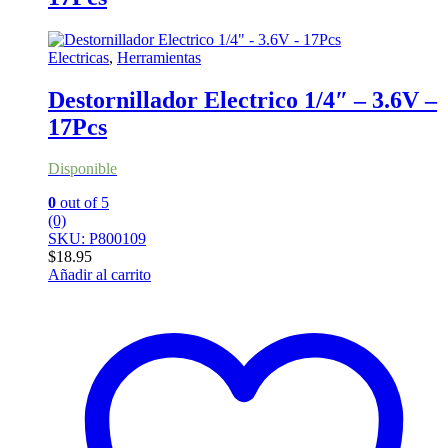
Electricas
,
Herramientas
Destornillador Electrico 1/4″ – 3.6V –
17Pcs
Disponible
0
out of 5
(0)
SKU: P800109
$
18.95
Añadir al carrito