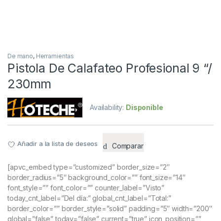
De mano
,
Herramientas
Pistola De Calafateo Profesional 9 “/
230mm
Availability:
Disponible
Añadir a la lista de deseos
Comparar
[apvc_embed type=”customized” border_size=”2″
border_radius=”5″ background_color=”” font_size=”14″
font_style=”” font_color=”” counter_label=”Visto”
today_cnt_label=”Del día:” global_cnt_label=”Total:”
border_color=”” border_style=”solid” padding=”5″ width=”200″
global=”false” today=”false” current=”true” icon_position=””