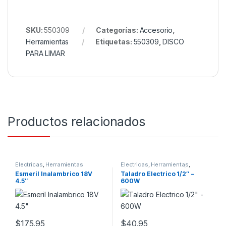
SKU:
550309
Categorías:
Accesorio
,
Herramientas
Etiquetas:
550309
,
DISCO
PARA LIMAR
Productos relacionados
Electricas
,
Herramientas
Electricas
,
Herramientas
,
Mecanico
,
Por Profesión
Esmeril Inalambrico 18V
Taladro Electrico 1/2″ –
4.5″
600W
$
175.95
$
40.95