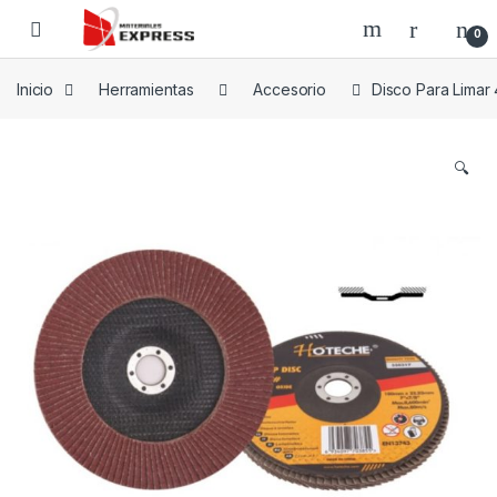
Skip to navigation
Skip to content
0
Inicio
Herramientas
Accesorio
Disco Para Limar
🔍