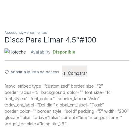
Accesorio
,
Herramientas
Disco Para Limar 4.5″#100
Availability:
Disponible
Añadir a la lista de deseos
Comparar
[apvc_embed type=”customized” border_size=”2″
border_radius=”5″ background_color=”” font_size=”14″
font_style=”” font_color=”” counter_label=”Visto”
today_cnt_label=”Del día:” global_cnt_label=”Total:”
border_color=”” border_style=”solid” padding=”5″ width=”200″
global=”false” today=”false” current=”true” icon_position=””
widget_template=”template_26″]