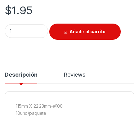
$
1.95
Disco Para Limar 4.5"#100 quantity
Añadir al carrito
Descripción
Reviews
115mm X 22.23mm–#100
10und/paquete