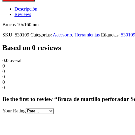
Descripción
Reviews
Brocas 10x160mm
SKU:
530109
Categorías:
Accesorio
,
Herramientas
Etiquetas:
53010
Based on 0 reviews
0.0
overall
0
0
0
0
0
Be the first to review “Broca de martillo perforador
Your Rating