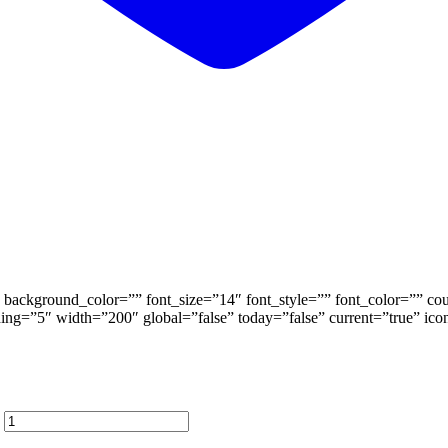
background_color=”” font_size=”14″ font_style=”” font_color=”” coun
ding=”5″ width=”200″ global=”false” today=”false” current=”true” ic