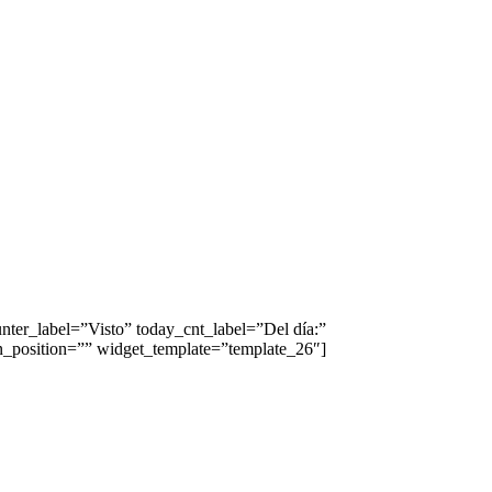
ter_label=”Visto” today_cnt_label=”Del día:”
on_position=”” widget_template=”template_26″]