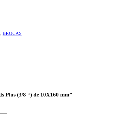
9
,
BROCAS
 Sds Plus (3/8 “) de 10X160 mm”