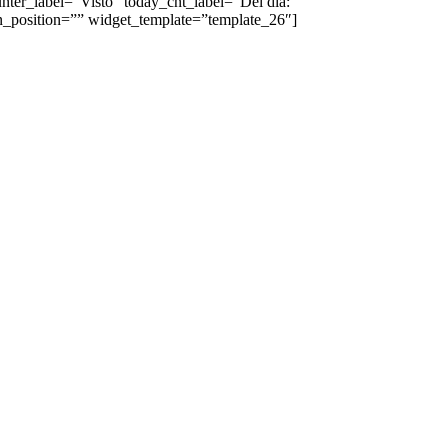
ter_label=”Visto” today_cnt_label=”Del día:”
on_position=”” widget_template=”template_26″]