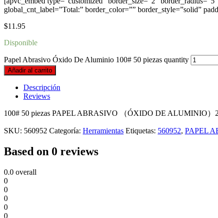
[apvc_embed type=”customized” border_size=”2″ border_radius=”5″ 
global_cnt_label=”Total:” border_color=”” border_style=”solid” pad
$
11.95
Disponible
Papel Abrasivo Óxido De Aluminio 100# 50 piezas quantity
Añadir al carrito
Descripción
Reviews
100# 50 piezas PAPEL ABRASIVO （ÓXIDO DE ALUMINIO
SKU:
560952
Categoría:
Herramientas
Etiquetas:
560952
,
PAPEL A
Based on 0 reviews
0.0
overall
0
0
0
0
0