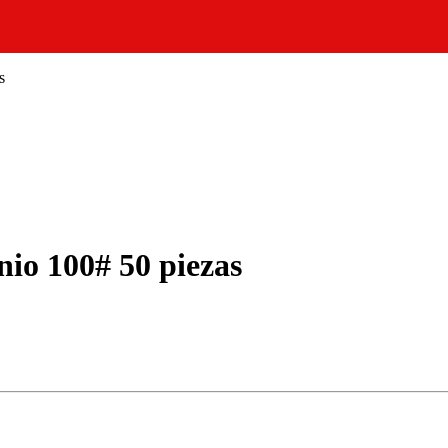
s
io 100# 50 piezas