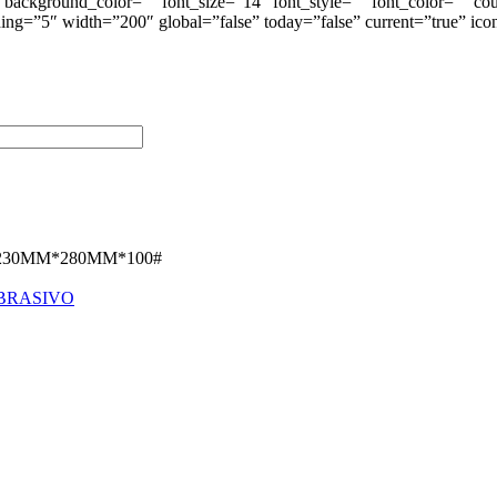
background_color=”” font_size=”14″ font_style=”” font_color=”” coun
ding=”5″ width=”200″ global=”false” today=”false” current=”true” ic
）230MM*280MM*100#
BRASIVO